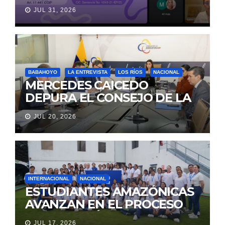
VIOLENCIA DE GÉNERO
JUL 31, 2026
PARA EVITAR LA
REVICTIMIZACIÓN
BABAHOYO
LA ENTREVISTA
LOS RÍOS
NACIONAL
MERCEDES CAICEDO
DEPURA EL CONSEJO DE LA
JUDICATURA
JUL 20, 2026
INTERNACIONAL
NACIONAL
ESTUDIANTES AMAZÓNICAS
AVANZAN EN EL PROCESO
DE SELECCIÓN PARA
JUL 17, 2026