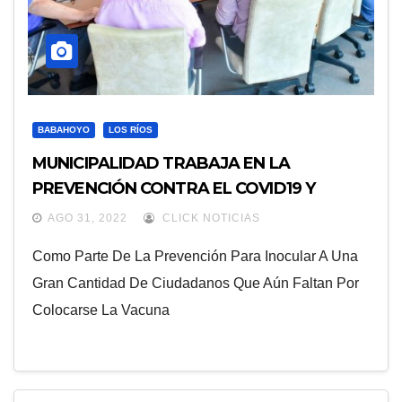
BABAHOYO
LOS RÍOS
MUNICIPALIDAD TRABAJA EN LA
PREVENCIÓN CONTRA EL COVID19 Y
OTRAS ENFERMEDADES
AGO 31, 2022
CLICK NOTICIAS
Como Parte De La Prevención Para Inocular A Una
Gran Cantidad De Ciudadanos Que Aún Faltan Por
Colocarse La Vacuna