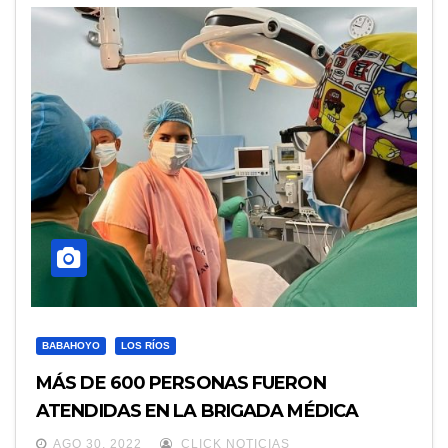
BABAHOYO
LOS RÍOS
MÁS DE 600 PERSONAS FUERON
ATENDIDAS EN LA BRIGADA MÉDICA
“CONVOY DE LA SALUD”
AGO 30, 2022
CLICK NOTICIAS