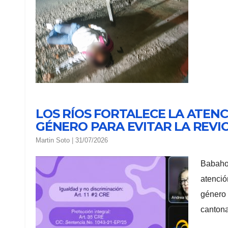
LOS RÍOS FORTALECE LA ATENC
GÉNERO PARA EVITAR LA REVI
Martin Soto
|
31/07/2026
Babahoy
atenció
género 
cantona