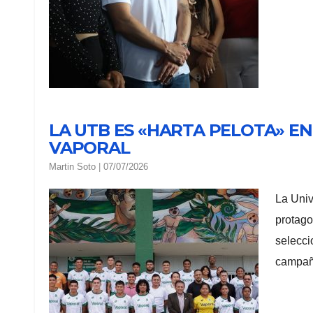
LA UTB ES «HARTA PELOTA» EN
VAPORAL
Martin Soto
|
07/07/2026
La Univ
protago
selecci
campaña