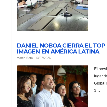
DANIEL NOBOA CIERRA EL TOP
IMAGEN EN AMÉRICA LATINA
Martin Soto
|
13/07/2026
El pres
lugar d
Global 
3…