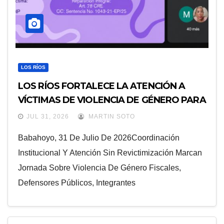
LOS RÍOS
LOS RÍOS FORTALECE LA ATENCIÓN A
VÍCTIMAS DE VIOLENCIA DE GÉNERO PARA
EVITAR LA REVICTIMIZACIÓN
JUL 31, 2026
MARTIN SOTO
Babahoyo, 31 De Julio De 2026Coordinación
Institucional Y Atención Sin Revictimización Marcan
Jornada Sobre Violencia De Género Fiscales,
Defensores Públicos, Integrantes