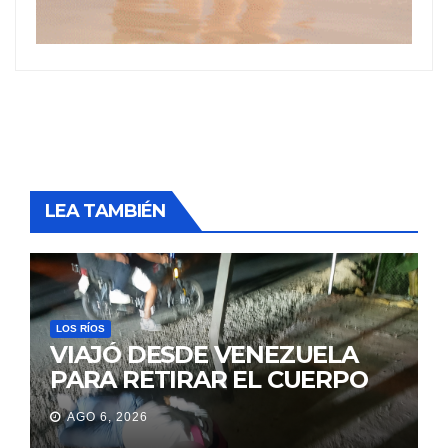
LEA TAMBIÉN
LOS RÍOS
VIAJÓ DESDE VENEZUELA
PARA RETIRAR EL CUERPO
DE SU MARIDO QUE
AGO 6, 2026
PERMANECIÓ SEIS DÍAS EN