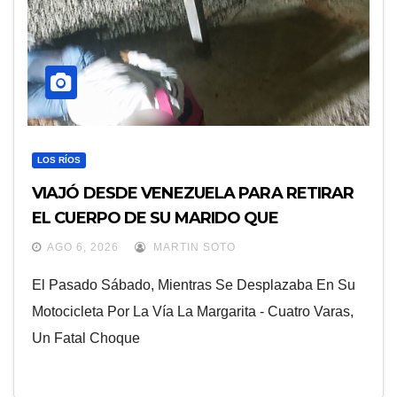
LOS RÍOS
VIAJÓ DESDE VENEZUELA PARA RETIRAR
EL CUERPO DE SU MARIDO QUE
PERMANECIÓ SEIS DÍAS EN LA MORGUE
AGO 6, 2026
MARTIN SOTO
El Pasado Sábado, Mientras Se Desplazaba En Su
Motocicleta Por La Vía La Margarita - Cuatro Varas,
Un Fatal Choque