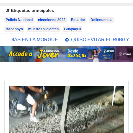
Etiquetas principales
Policia Nacional
elecciones 2023
Ecuador
Delincuencia
Babahoyo
muertes violentas
Guayaquil
RGUE
QUISO EVITAR EL R0B0 Y LO MATARON SIN PI