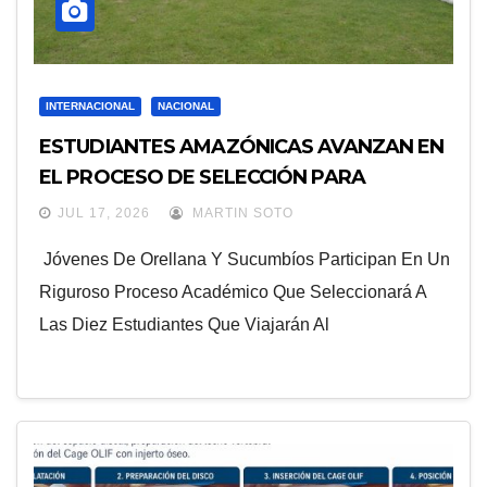
INTERNACIONAL
NACIONAL
ESTUDIANTES AMAZÓNICAS AVANZAN EN
EL PROCESO DE SELECCIÓN PARA
REPRESENTAR A ECUADOR EN
JUL 17, 2026
MARTIN SOTO
EXPERIENCIA EDUCATIVA DE LA NASA
Jóvenes De Orellana Y Sucumbíos Participan En Un
Riguroso Proceso Académico Que Seleccionará A
Las Diez Estudiantes Que Viajarán Al