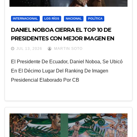
INTERNACIONAL
LOS RÍOS
NACIONAL
POLÍTICA
DANIEL NOBOA CIERRA EL TOP 10 DE
PRESIDENTES CON MEJOR IMAGEN EN
AMÉRICA LATINA
JUL 13, 2026
MARTIN SOTO
El Presidente De Ecuador, Daniel Noboa, Se Ubicó
En El Décimo Lugar Del Ranking De Imagen
Presidencial Elaborado Por CB