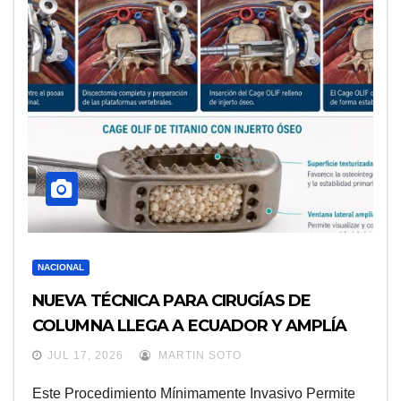
NACIONAL
NUEVA TÉCNICA PARA CIRUGÍAS DE
COLUMNA LLEGA A ECUADOR Y AMPLÍA
LAS OPCIONES PARA PACIENTES CON
JUL 17, 2026
MARTIN SOTO
DOLOR LUMBAR
Este Procedimiento Mínimamente Invasivo Permite