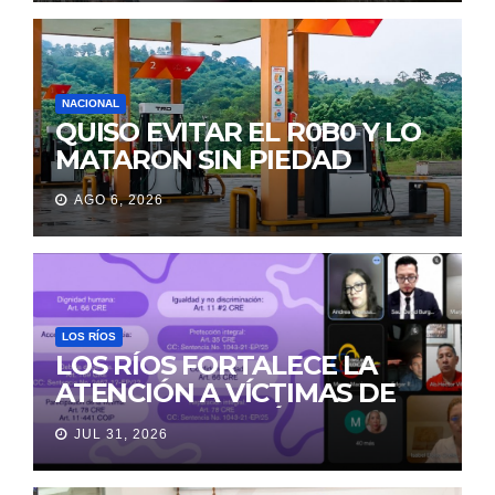
LA MORGUE
NACIONAL
QUISO EVITAR EL R0B0 Y LO
MATARON SIN PIEDAD
AGO 6, 2026
LOS RÍOS
LOS RÍOS FORTALECE LA
ATENCIÓN A VÍCTIMAS DE
VIOLENCIA DE GÉNERO
JUL 31, 2026
PARA EVITAR LA
REVICTIMIZACIÓN