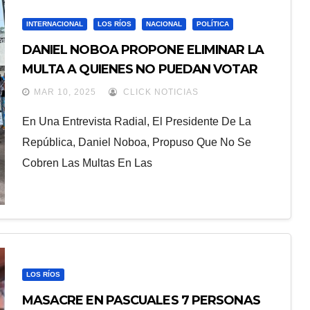
INTERNACIONAL
LOS RÍOS
NACIONAL
POLÍTICA
DANIEL NOBOA PROPONE ELIMINAR LA
MULTA A QUIENES NO PUEDAN VOTAR
POR LAS LLUVIAS
MAR 10, 2025
CLICK NOTICIAS
En Una Entrevista Radial, El Presidente De La
República, Daniel Noboa, Propuso Que No Se
Cobren Las Multas En Las
LOS RÍOS
MASACRE EN PASCUALES 7 PERSONAS