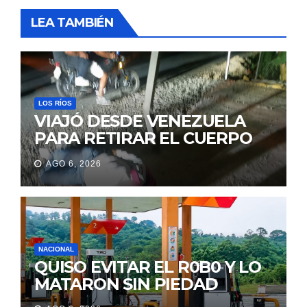
LEA TAMBIÉN
LOS RÍOS
VIAJÓ DESDE VENEZUELA
PARA RETIRAR EL CUERPO
DE SU MARIDO QUE
AGO 6, 2026
PERMANECIÓ SEIS DÍAS EN
LA MORGUE
NACIONAL
QUISO EVITAR EL R0B0 Y LO
MATARON SIN PIEDAD