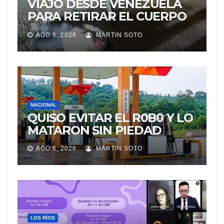
VIAJÓ DESDE VENEZUELA
PARA RETIRAR EL CUERPO
DE SU MARIDO QUE
AGO 6, 2026
MARTIN SOTO
PERMANECIÓ SEIS DÍAS EN
LA MORGUE
NACIONAL
QUISO EVITAR EL R0B0 Y LO
MATARON SIN PIEDAD
AGO 6, 2026
MARTIN SOTO
LOS RÍOS