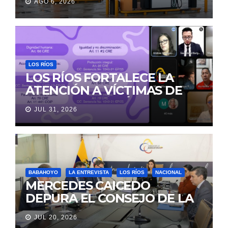
AGO 6, 2026
LOS RÍOS
LOS RÍOS FORTALECE LA
ATENCIÓN A VÍCTIMAS DE
VIOLENCIA DE GÉNERO
JUL 31, 2026
PARA EVITAR LA
REVICTIMIZACIÓN
BABAHOYO
LA ENTREVISTA
LOS RÍOS
NACIONAL
MERCEDES CAICEDO
DEPURA EL CONSEJO DE LA
JUDICATURA
JUL 20, 2026