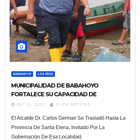
BABAHOYO
LOS RÍOS
MUNICIPALIDAD DE BABAHOYO
FORTALECE SU CAPACIDAD DE
RESPUESTA ANTE EVENTOS ADVERSOS
OCT 31, 2022
CLICK NOTICIAS
El Alcalde Dr. Carlos German Se Trasladó Hasta La
Provincia De Santa Elena, Invitado Por La
Gobernación De Esa Localidad,