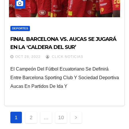
DEPORTES
FINAL BARCELONA VS. AUCAS SE JUGARÁ
EN LA ‘CALDERA DEL SUR’
OCT 28, 2022
CLICK NOTICIAS
El Campeón Del Fútbol Ecuatoriano Se Definirá
Entre Barcelona Sporting Club Y Sociedad Deportiva
Aucas En Partidos De Ida Y
Paginación
1
2
…
10
De