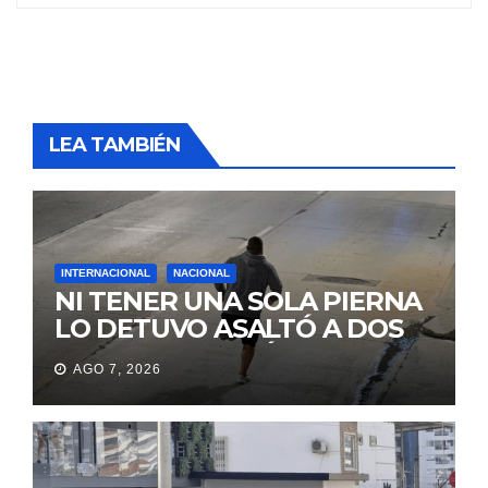
LEA TAMBIÉN
INTERNACIONAL
NACIONAL
NI TENER UNA SOLA PIERNA
LO DETUVO ASALTÓ A DOS
MUJERES Y HUYÓ
AGO 7, 2026
BRINCANDO.