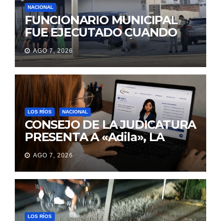
NACIONAL
FUNCIONARIO MUNICIPAL
FUE EJECUTADO CUANDO
IBA A UNA REUNIÓN DE
AGO 7, 2026
TRABAJO EN MANTA
LOS RÍOS
NACIONAL
CONSEJO DE LA JUDICATURA
PRESENTA A «Adila», LA
ASISTENTE VIRTUAL QUE
AGO 7, 2026
ORIENTA A LA CIUDADANÍA
SOBRE TRÁMITES
JUDICIALES
LOS RÍOS