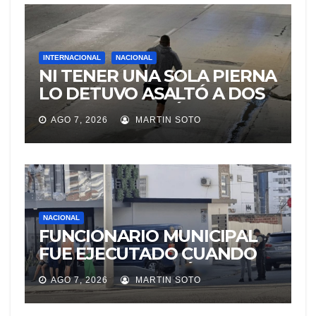
INTERNACIONAL
NACIONAL
NI TENER UNA SOLA PIERNA
LO DETUVO ASALTÓ A DOS
MUJERES Y HUYÓ
AGO 7, 2026
MARTIN SOTO
BRINCANDO.
NACIONAL
FUNCIONARIO MUNICIPAL
FUE EJECUTADO CUANDO
IBA A UNA REUNIÓN DE
AGO 7, 2026
MARTIN SOTO
TRABAJO EN MANTA