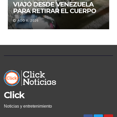
VIAJÓ DESDE VENEZUELA
PARA RETIRAR EL CUERPO
DE SU MARIDO QUE
AGO 6, 2026
PERMANECIÓ SEIS DÍAS EN
LA MORGUE
Click
Noticias y entretenimiento