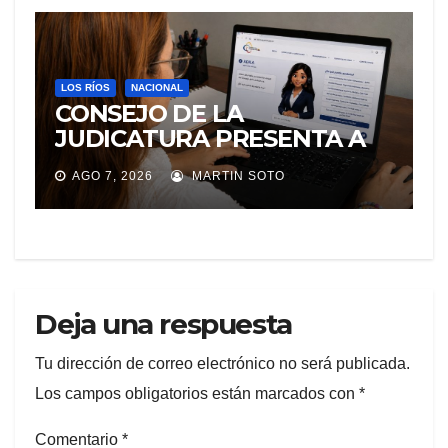
LOS RÍOS
NACIONAL
CONSEJO DE LA
JUDICATURA PRESENTA A
«Adila», LA ASISTENTE
AGO 7, 2026
MARTIN SOTO
VIRTUAL QUE ORIENTA A LA
CIUDADANÍA SOBRE
TRÁMITES JUDICIALES
Deja una respuesta
Tu dirección de correo electrónico no será publicada.
Los campos obligatorios están marcados con
*
Comentario
*