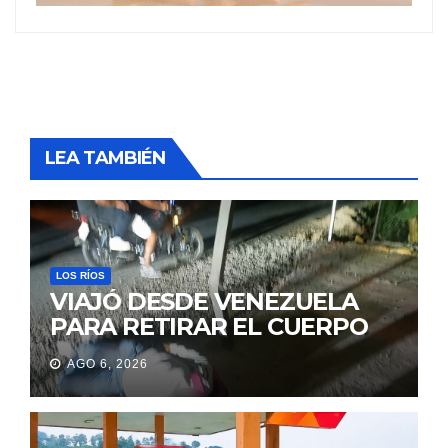
LEA TAMBIÉN
LOS RÍOS
VIAJÓ DESDE VENEZUELA
PARA RETIRAR EL CUERPO
DE SU MARIDO QUE
AGO 6, 2026
PERMANECIÓ SEIS DÍAS EN
LA MORGUE