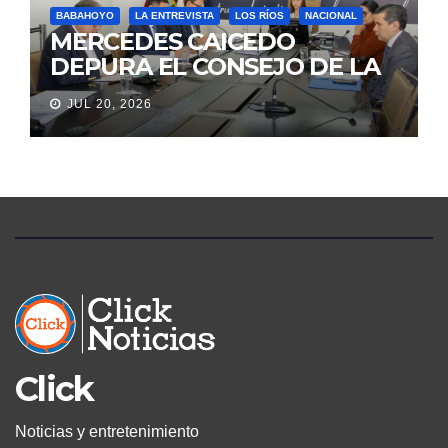
BABAHOYO
LA ENTREVISTA
LOS RÍOS
NACIONAL
MERCEDES CAICEDO
DEPURA EL CONSEJO DE LA
JUDICATURA
JUL 20, 2026
Click
Noticias y entretenimiento