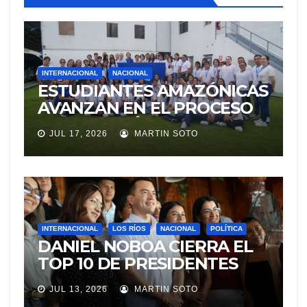
INTERNACIONAL
NACIONAL
ESTUDIANTES AMAZÓNICAS
AVANZAN EN EL PROCESO
DE SELECCIÓN PARA
JUL 17, 2026
MARTIN SOTO
REPRESENTAR A ECUADOR
EN EXPERIENCIA
EDUCATIVA DE LA NASA
INTERNACIONAL
LOS RÍOS
NACIONAL
POLÍTICA
DANIEL NOBOA CIERRA EL
TOP 10 DE PRESIDENTES
CON MEJOR IMAGEN EN
JUL 13, 2026
MARTIN SOTO
AMÉRICA LATINA