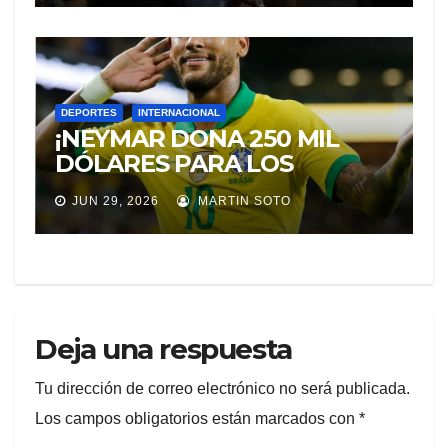
DEPORTES
INTERNACIONAL
¡NEYMAR DONA 250 MIL
DÓLARES PARA LOS
DAMNIFICADOS POR LOS
JUN 29, 2026
MARTIN SOTO
TERREMOTOS EN
VENEZUELA!
Deja una respuesta
Tu dirección de correo electrónico no será publicada.
Los campos obligatorios están marcados con
*