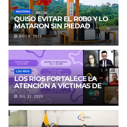
NACIONAL
QUISO EVITAR EL R0B0 Y LO
MATARON SIN PIEDAD
AGO 6, 2026
LOS RÍOS
LOS RÍOS FORTALECE LA
ATENCIÓN A VÍCTIMAS DE
VIOLENCIA DE GÉNERO
JUL 31, 2026
PARA EVITAR LA
REVICTIMIZACIÓN