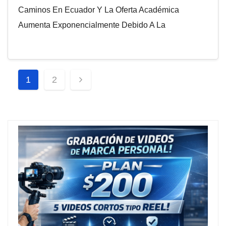
Caminos En Ecuador Y La Oferta Académica
Aumenta Exponencialmente Debido A La
Paginación
1
2
De
Entradas