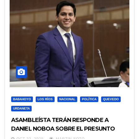
BABAHOYO
LOS RÍOS
NACIONAL
POLÍTICA
QUEVEDO
URDANETA
ASAMBLEÍSTA TERÁN RESPONDE A
DANIEL NOBOA SOBRE EL PRESUNTO
ENVENENAMIENTO
OCT 22, 2025
MARTIN SOTO