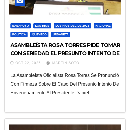
BABAHOYO
LOS RÍOS
LOS RÍOS DECIDE 2025
NACIONAL
POLÍTICA
QUEVEDO
URDANETA
ASAMBLEÍSTA ROSA TORRES PIDE TOMAR
CON SERIEDAD EL PRESUNTO INTENTO DE
ENVENENAMIENTO AL PRESIDENTE
OCT 22, 2025
MARTIN SOTO
NOBOA Y RECHAZA QUE SEA UNA
La Asambleísta Oficialista Rosa Torres Se Pronunció
“DISTRACCIÓN POLÍTICA”
Con Firmeza Sobre El Caso Del Presunto Intento De
Envenenamiento Al Presidente Daniel