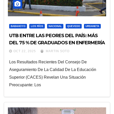
BABAHOYO
LOS RÍOS
NACIONAL
QUEVEDO
URDANETA
UTB ENTRE LAS PEORES DEL PAÍS: MÁS
DEL 75 % DE GRADUADOS EN ENFERMERÍA
REPROBARON EXAMEN DE HABILITACIÓN
OCT 22, 2025
MARTIN SOTO
PROFESIONAL, SEGÚN EL CACES
Los Resultados Recientes Del Consejo De
Aseguramiento De La Calidad De La Educación
Superior (CACES) Revelan Una Situación
Preocupante: Los