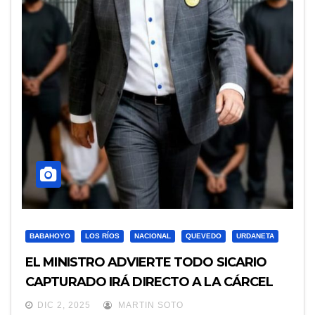
BABAHOYO
LOS RÍOS
NACIONAL
QUEVEDO
URDANETA
EL MINISTRO ADVIERTE TODO SICARIO
CAPTURADO IRÁ DIRECTO A LA CÁRCEL
DEL ENCUENTRO
DIC 2, 2025
MARTIN SOTO