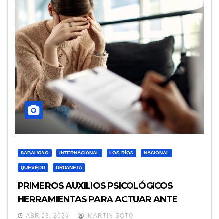
BABAHOYO
INTERNACIONAL
LOS RÍOS
NACIONAL
QUEVEDO
URDANETA
PRIMEROS AUXILIOS PSICOLÓGICOS
HERRAMIENTAS PARA ACTUAR ANTE
SITUACIONES DE ESTRÉS
ABR 23, 2026
MARTIN SOTO