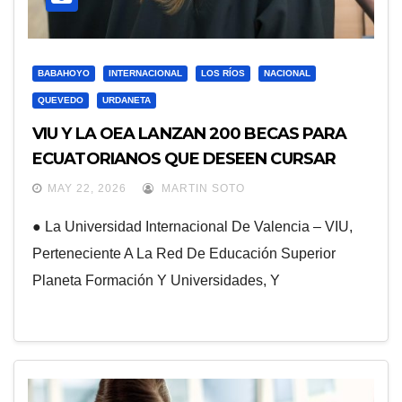
BABAHOYO
INTERNACIONAL
LOS RÍOS
NACIONAL
QUEVEDO
URDANETA
VIU Y LA OEA LANZAN 200 BECAS PARA
ECUATORIANOS QUE DESEEN CURSAR
MAESTRÍAS ONLINE CON CALIDAD
MAY 22, 2026
MARTIN SOTO
EUROPEA
● La Universidad Internacional De Valencia – VIU,
Perteneciente A La Red De Educación Superior
Planeta Formación Y Universidades, Y