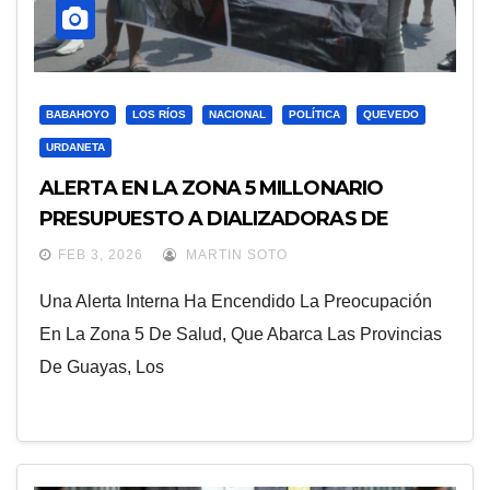
BABAHOYO
LOS RÍOS
NACIONAL
POLÍTICA
QUEVEDO
URDANETA
ALERTA EN LA ZONA 5 MILLONARIO
PRESUPUESTO A DIALIZADORAS DE
SANTA ELENA GENERA PREOCUPACIÓN
FEB 3, 2026
MARTIN SOTO
Una Alerta Interna Ha Encendido La Preocupación
En La Zona 5 De Salud, Que Abarca Las Provincias
De Guayas, Los