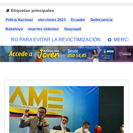
Etiquetas principales
Policia Nacional
elecciones 2023
Ecuador
Delincuencia
Babahoyo
muertes violentas
Guayaquil
 LA REVICTIMIZACIÓN
MERCEDES CAICEDO DEPURA