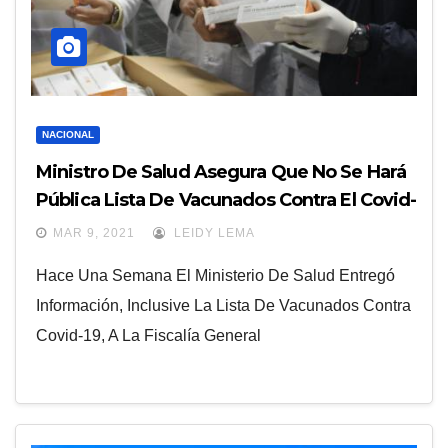
NACIONAL
Ministro De Salud Asegura Que No Se Hará
Pública Lista De Vacunados Contra El Covid-
19; ¿el Costo De Las Dosis?
MAR 9, 2021
LEIDY LEMA
Hace Una Semana El Ministerio De Salud Entregó
Información, Inclusive La Lista De Vacunados Contra
Covid-19, A La Fiscalía General