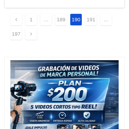
Paginación
1
…
189
190
191
…
De
197
Entradas