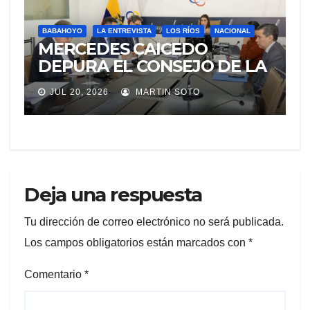
BABAHOYO
LA ENTREVISTA
LOS RÍOS
NACIONAL
MERCEDES CAICEDO
DEPURA EL CONSEJO DE LA
JUDICATURA
JUL 20, 2026
MARTIN SOTO
Deja una respuesta
Tu dirección de correo electrónico no será publicada.
Los campos obligatorios están marcados con
*
Comentario
*