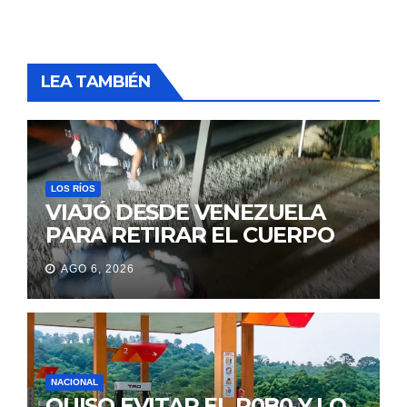
LEA TAMBIÉN
LOS RÍOS
VIAJÓ DESDE VENEZUELA
PARA RETIRAR EL CUERPO
DE SU MARIDO QUE
AGO 6, 2026
PERMANECIÓ SEIS DÍAS EN
LA MORGUE
NACIONAL
QUISO EVITAR EL R0B0 Y LO