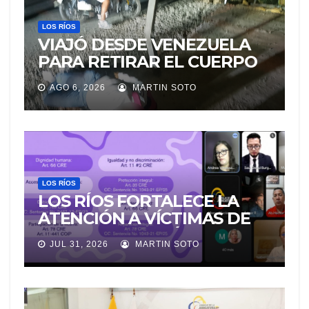
LOS RÍOS
VIAJÓ DESDE VENEZUELA
PARA RETIRAR EL CUERPO
DE SU MARIDO QUE
AGO 6, 2026
MARTIN SOTO
PERMANECIÓ SEIS DÍAS EN
LA MORGUE
LOS RÍOS
LOS RÍOS FORTALECE LA
ATENCIÓN A VÍCTIMAS DE
VIOLENCIA DE GÉNERO
JUL 31, 2026
MARTIN SOTO
PARA EVITAR LA
REVICTIMIZACIÓN