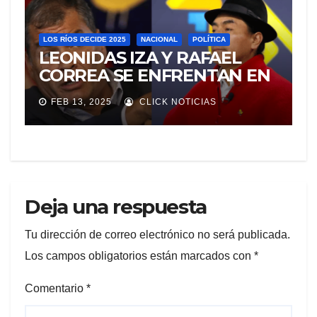
LOS RÍOS DECIDE 2025
NACIONAL
POLÍTICA
LEONIDAS IZA Y RAFAEL
CORREA SE ENFRENTAN EN
REDES SOCIALES
FEB 13, 2025
CLICK NOTICIAS
Deja una respuesta
Tu dirección de correo electrónico no será publicada.
Los campos obligatorios están marcados con
*
Comentario
*