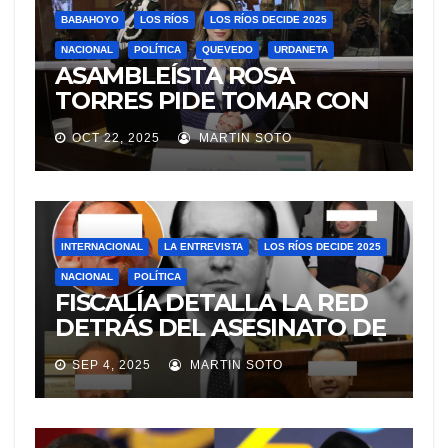
BABAHOYO
LOS RÍOS
LOS RÍOS DECIDE 2025
NACIONAL
POLÍTICA
QUEVEDO
URDANETA
ASAMBLEÍSTA ROSA
TORRES PIDE TOMAR CON
SERIEDAD EL PRESUNTO
OCT 22, 2025
MARTIN SOTO
INTENTO DE
ENVENENAMIENTO AL
PRESIDENTE NOBOA Y
RECHAZA QUE SEA UNA
“DISTRACCIÓN POLÍTICA”
INTERNACIONAL
LA ENTREVISTA
LOS RÍOS DECIDE 2025
NACIONAL
POLÍTICA
FISCALÍA DETALLA LA RED
DETRÁS DEL ASESINATO DE
FERNANDO VILLAVICENCIO
SEP 4, 2025
MARTIN SOTO