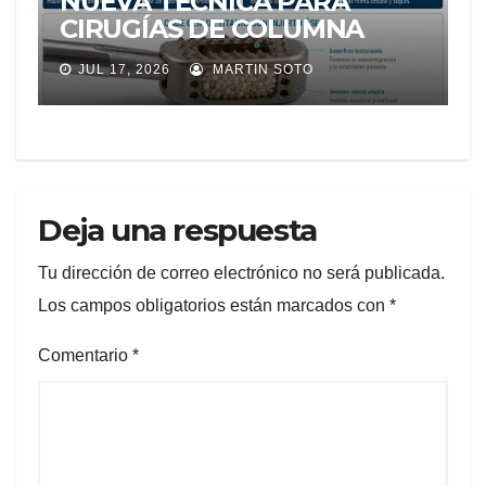
NUEVA TÉCNICA PARA
CIRUGÍAS DE COLUMNA
LLEGA A ECUADOR Y
JUL 17, 2026
MARTIN SOTO
AMPLÍA LAS OPCIONES
PARA PACIENTES CON
DOLOR LUMBAR
Deja una respuesta
Tu dirección de correo electrónico no será publicada.
Los campos obligatorios están marcados con
*
Comentario
*