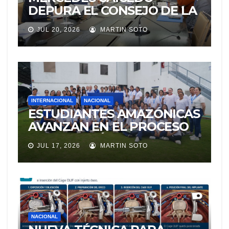
DEPURA EL CONSEJO DE LA
JUDICATURA
JUL 20, 2026
MARTIN SOTO
INTERNACIONAL
NACIONAL
ESTUDIANTES AMAZÓNICAS
AVANZAN EN EL PROCESO
DE SELECCIÓN PARA
JUL 17, 2026
MARTIN SOTO
REPRESENTAR A ECUADOR
EN EXPERIENCIA
EDUCATIVA DE LA NASA
NACIONAL