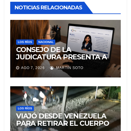
NOTICIAS RELACIONADAS
LOS RÍOS
NACIONAL
CONSEJO DE LA
JUDICATURA PRESENTA A
«Adila», LA ASISTENTE
AGO 7, 2026
MARTIN SOTO
VIRTUAL QUE ORIENTA A LA
CIUDADANÍA SOBRE
TRÁMITES JUDICIALES
LOS RÍOS
VIAJÓ DESDE VENEZUELA
PARA RETIRAR EL CUERPO
DE SU MARIDO QUE