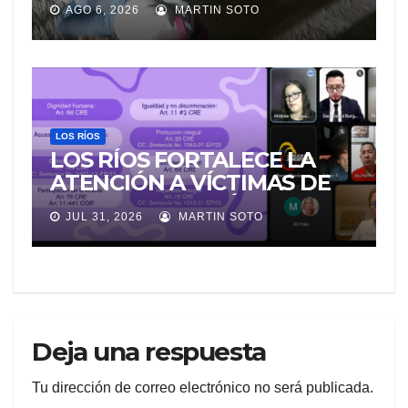
AGO 6, 2026
MARTIN SOTO
PERMANECIÓ SEIS DÍAS EN
LA MORGUE
LOS RÍOS
LOS RÍOS FORTALECE LA
ATENCIÓN A VÍCTIMAS DE
VIOLENCIA DE GÉNERO
JUL 31, 2026
MARTIN SOTO
PARA EVITAR LA
REVICTIMIZACIÓN
Deja una respuesta
Tu dirección de correo electrónico no será publicada.