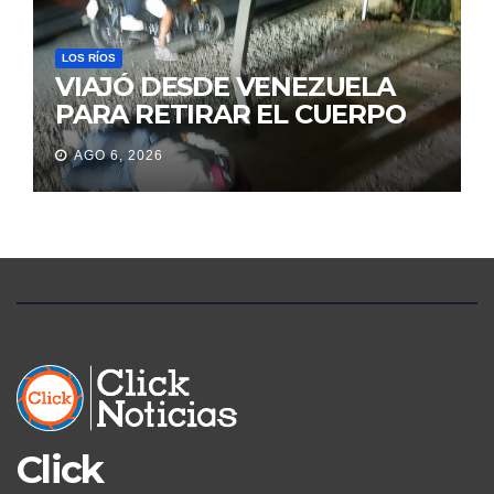
LOS RÍOS
VIAJÓ DESDE VENEZUELA
PARA RETIRAR EL CUERPO
DE SU MARIDO QUE
AGO 6, 2026
PERMANECIÓ SEIS DÍAS EN
LA MORGUE
Click