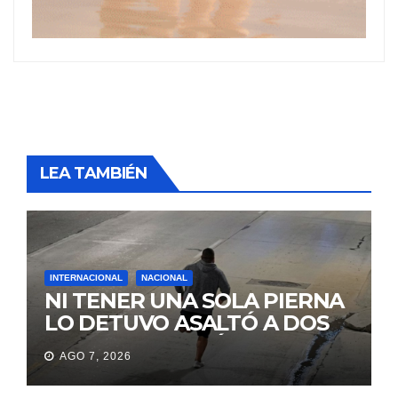
LEA TAMBIÉN
INTERNACIONAL
NACIONAL
NI TENER UNA SOLA PIERNA
LO DETUVO ASALTÓ A DOS
MUJERES Y HUYÓ
AGO 7, 2026
BRINCANDO.