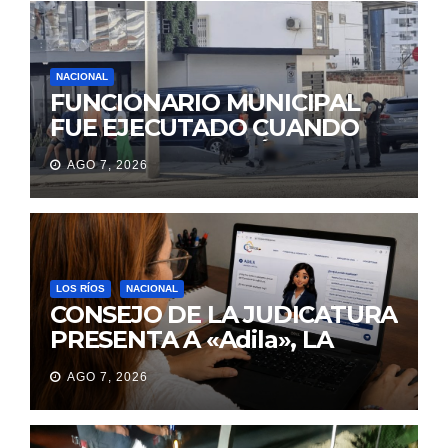
NACIONAL
FUNCIONARIO MUNICIPAL
FUE EJECUTADO CUANDO
IBA A UNA REUNIÓN DE
AGO 7, 2026
TRABAJO EN MANTA
LOS RÍOS
NACIONAL
CONSEJO DE LA JUDICATURA
PRESENTA A «Adila», LA
ASISTENTE VIRTUAL QUE
AGO 7, 2026
ORIENTA A LA CIUDADANÍA
SOBRE TRÁMITES
JUDICIALES