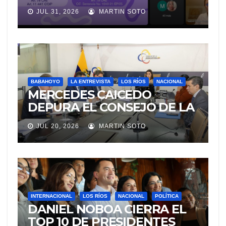
VIOLENCIA DE GÉNERO
JUL 31, 2026
MARTIN SOTO
PARA EVITAR LA
REVICTIMIZACIÓN
BABAHOYO
LA ENTREVISTA
LOS RÍOS
NACIONAL
MERCEDES CAICEDO
DEPURA EL CONSEJO DE LA
JUDICATURA
JUL 20, 2026
MARTIN SOTO
INTERNACIONAL
LOS RÍOS
NACIONAL
POLÍTICA
DANIEL NOBOA CIERRA EL
TOP 10 DE PRESIDENTES