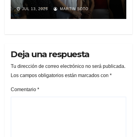
CON MEJOR IMAGEN EN
JUL 13, 2026
MARTIN SOTO
AMÉRICA LATINA
Deja una respuesta
Tu dirección de correo electrónico no será publicada.
Los campos obligatorios están marcados con
*
Comentario
*