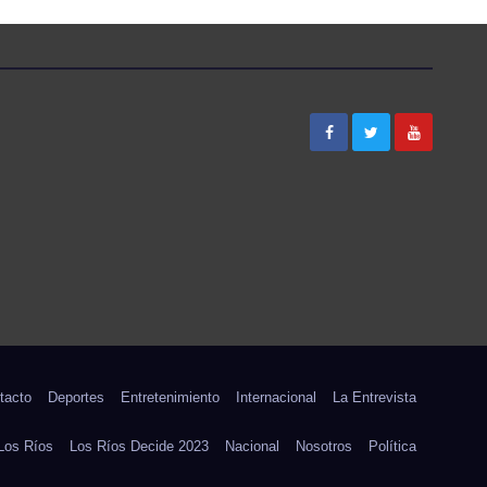
A
PARA PACIENTES
CON DOLOR
LUMBAR
LA
tacto
Deportes
Entretenimiento
Internacional
La Entrevista
Los Ríos
Los Ríos Decide 2023
Nacional
Nosotros
Política