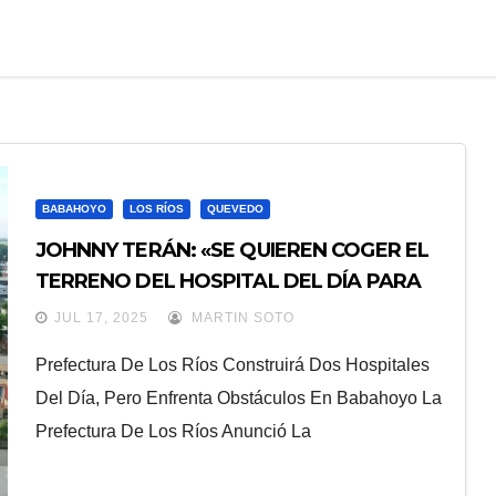
BABAHOYO
LOS RÍOS
QUEVEDO
JOHNNY TERÁN: «SE QUIEREN COGER EL
TERRENO DEL HOSPITAL DEL DÍA PARA
BABAHOYO»
JUL 17, 2025
MARTIN SOTO
Prefectura De Los Ríos Construirá Dos Hospitales
Del Día, Pero Enfrenta Obstáculos En Babahoyo La
Prefectura De Los Ríos Anunció La