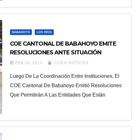
BABAHOYO
LOS RÍOS
COE CANTONAL DE BABAHOYO EMITE
RESOLUCIONES ANTE SITUACIÓN
INVERNAL
FEB 26, 2023
CLICK NOTICIAS
Luego De La Coordinación Entre Instituciones, El
COE Cantonal De Babahoyo Emitió Resoluciones
Que Permitirán A Las Entidades Que Están