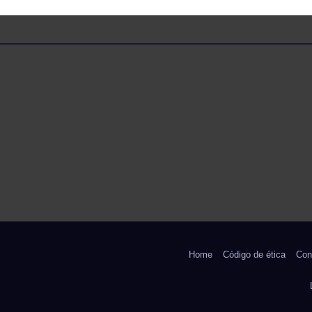
REPRESENTAR 
ECUADOR EN
EXPERIENCIA
EDUCATIVA DE 
NASA
Home
Código de ética
Con