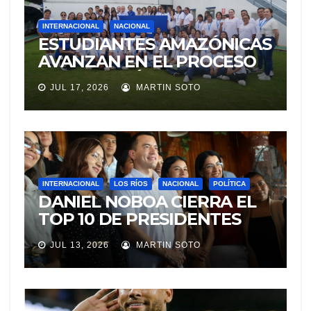
INTERNACIONAL
NACIONAL
ESTUDIANTES AMAZÓNICAS
AVANZAN EN EL PROCESO
DE SELECCIÓN PARA
JUL 17, 2026
MARTIN SOTO
REPRESENTAR A ECUADOR
EN EXPERIENCIA
EDUCATIVA DE LA NASA
INTERNACIONAL
LOS RÍOS
NACIONAL
POLÍTICA
DANIEL NOBOA CIERRA EL
TOP 10 DE PRESIDENTES
CON MEJOR IMAGEN EN
JUL 13, 2026
MARTIN SOTO
AMÉRICA LATINA