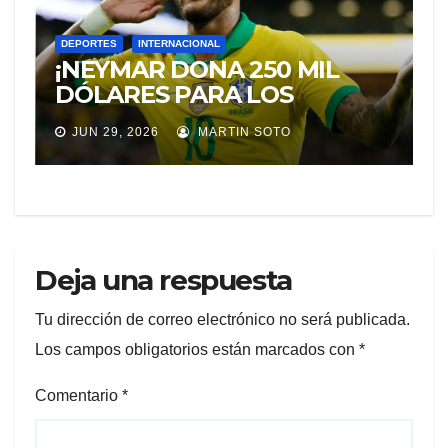
DEPORTES
INTERNACIONAL
¡NEYMAR DONA 250 MIL
DÓLARES PARA LOS
DAMNIFICADOS POR LOS
JUN 29, 2026
MARTIN SOTO
TERREMOTOS EN
VENEZUELA!
Deja una respuesta
Tu dirección de correo electrónico no será publicada.
Los campos obligatorios están marcados con
*
Comentario
*