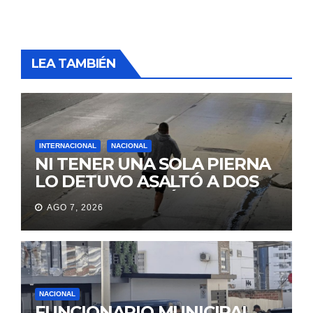
LEA TAMBIÉN
INTERNACIONAL
NACIONAL
NI TENER UNA SOLA PIERNA
LO DETUVO ASALTÓ A DOS
MUJERES Y HUYÓ
AGO 7, 2026
BRINCANDO.
NACIONAL
FUNCIONARIO MUNICIPAL