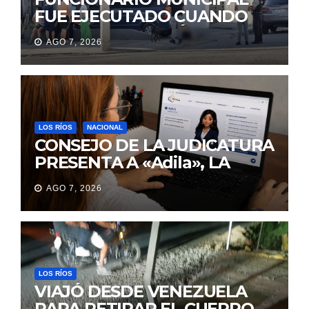
FUE EJECUTADO CUANDO
IBA A UNA REUNIÓN DE
AGO 7, 2026
TRABAJO EN MANTA
LOS RÍOS
NACIONAL
CONSEJO DE LA JUDICATURA
PRESENTA A «Adila», LA
ASISTENTE VIRTUAL QUE
AGO 7, 2026
ORIENTA A LA CIUDADANÍA
SOBRE TRÁMITES
JUDICIALES
LOS RÍOS
VIAJÓ DESDE VENEZUELA
PARA RETIRAR EL CUERPO