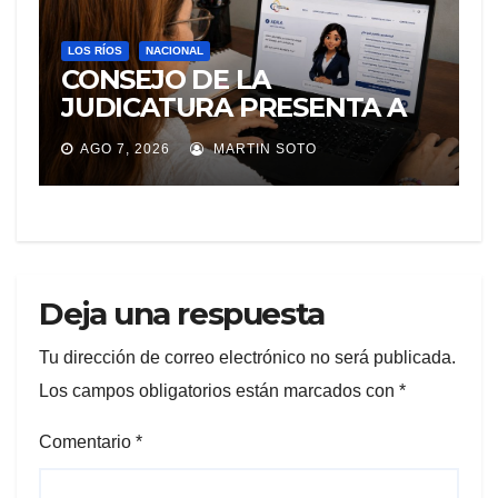
LOS RÍOS
NACIONAL
CONSEJO DE LA
JUDICATURA PRESENTA A
«Adila», LA ASISTENTE
AGO 7, 2026
MARTIN SOTO
VIRTUAL QUE ORIENTA A LA
CIUDADANÍA SOBRE
TRÁMITES JUDICIALES
Deja una respuesta
Tu dirección de correo electrónico no será publicada.
Los campos obligatorios están marcados con
*
Comentario
*