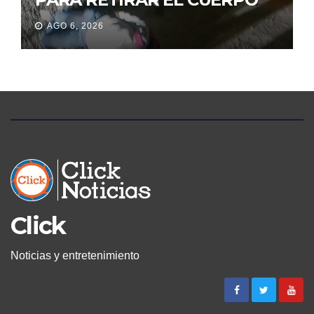
DE SU MARIDO QUE
AGO 6, 2026
PERMANECIÓ SEIS DÍAS EN
LA MORGUE
Click
Noticias y entretenimiento