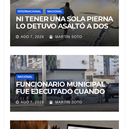
INTERNACIONAL
NACIONAL
NI TENER UNA SOLA PIERNA
LO DETUVO ASALTÓ A DOS
MUJERES Y HUYÓ
AGO 7, 2026
MARTIN SOTO
BRINCANDO.
NACIONAL
FUNCIONARIO MUNICIPAL
FUE EJECUTADO CUANDO
IBA A UNA REUNIÓN DE
AGO 7, 2026
MARTIN SOTO
TRABAJO EN MANTA