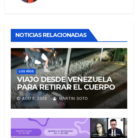
NOTICIAS RELACIONADAS
LOS RÍOS
VIAJÓ DESDE VENEZUELA
PARA RETIRAR EL CUERPO
DE SU MARIDO QUE
AGO 6, 2026
MARTIN SOTO
PERMANECIÓ SEIS DÍAS EN
LA MORGUE