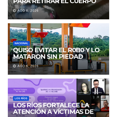
PARA RETIRAR EL CUERPO
DE SU MARIDO QUE
AGO 6, 2026
PERMANECIÓ SEIS DÍAS EN
LA MORGUE
NACIONAL
QUISO EVITAR EL R0B0 Y LO
MATARON SIN PIEDAD
AGO 6, 2026
LOS RÍOS
LOS RÍOS FORTALECE LA
ATENCIÓN A VÍCTIMAS DE