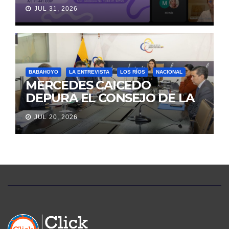
VIOLENCIA DE GÉNERO
JUL 31, 2026
PARA EVITAR LA
REVICTIMIZACIÓN
BABAHOYO
LA ENTREVISTA
LOS RÍOS
NACIONAL
MERCEDES CAICEDO
DEPURA EL CONSEJO DE LA
JUDICATURA
JUL 20, 2026