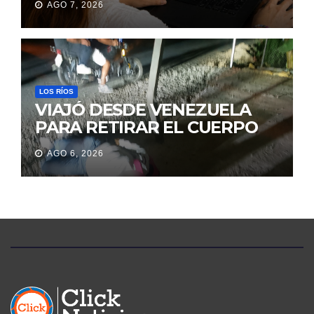
AGO 7, 2026
ORIENTA A LA CIUDADANÍA
SOBRE TRÁMITES
JUDICIALES
LOS RÍOS
VIAJÓ DESDE VENEZUELA
PARA RETIRAR EL CUERPO
DE SU MARIDO QUE
AGO 6, 2026
PERMANECIÓ SEIS DÍAS EN
LA MORGUE