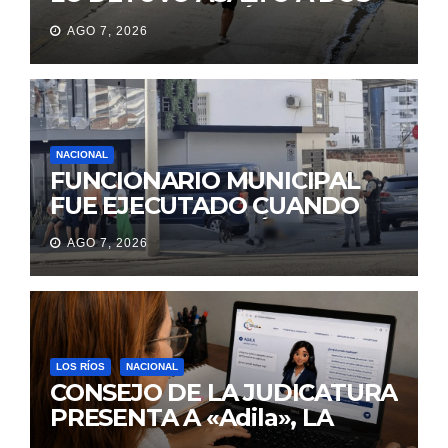
MUJERES Y HUYÓ
AGO 7, 2026
BRINCANDO.
NACIONAL
FUNCIONARIO MUNICIPAL
FUE EJECUTADO CUANDO
IBA A UNA REUNIÓN DE
AGO 7, 2026
TRABAJO EN MANTA
LOS RÍOS
NACIONAL
CONSEJO DE LA JUDICATURA
PRESENTA A «Adila», LA
ASISTENTE VIRTUAL QUE