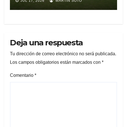
JUL 17, 2026
MARTIN SOTO
REPRESENTAR A ECUADOR
EN EXPERIENCIA
EDUCATIVA DE LA NASA
Deja una respuesta
Tu dirección de correo electrónico no será publicada.
Los campos obligatorios están marcados con
*
Comentario
*