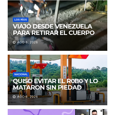
LOS RÍOS
VIAJÓ DESDE VENEZUELA
PARA RETIRAR EL CUERPO
DE SU MARIDO QUE
AGO 6, 2026
PERMANECIÓ SEIS DÍAS EN
LA MORGUE
NACIONAL
QUISO EVITAR EL R0B0 Y LO
MATARON SIN PIEDAD
AGO 6, 2026