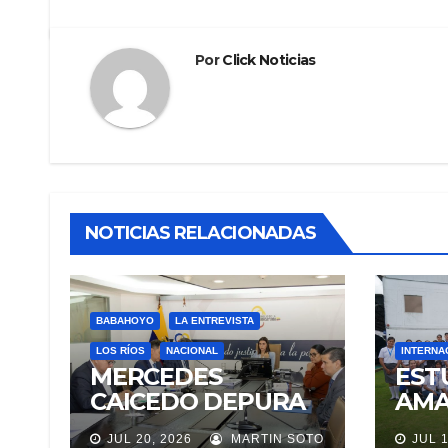
entradas
Por
Click Noticias
NOTICIAS RELACIONADAS
BABAHOYO
LA ENTREVISTA
LOS RÍOS
NACIONAL
INTERNA
MERCEDES
EST
CAICEDO DEPURA
AMA
EL CONSEJO DE LA
AVA
JUL 20, 2026
MARTIN SOTO
JUL 1