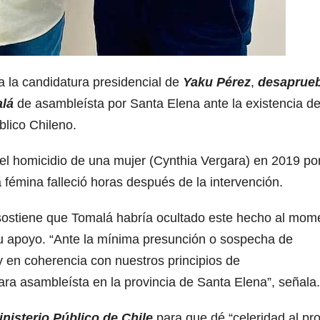
ia la candidatura presidencial de
Yaku Pérez
,
desaprueb
alá
de asambleísta por Santa Elena ante la existencia d
blico Chileno.
el homicidio de una mujer (Cynthia Vergara) en 2019 po
a fémina falleció horas después de la intervención.
ostiene que Tomalá habría ocultado este hecho al mom
 su apoyo. “Ante la mínima presunción o sospecha de
y en coherencia con nuestros principios de
a asambleísta en la provincia de Santa Elena”, señala.
nisterio Público de Chile
para que dé “celeridad al pr