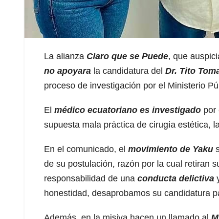
La alianza
Claro que se Pued
e
, que auspic
no apoyara
la candidatura del
Dr. Tito Tom
proceso de investigación por el Ministerio Pú
El
médico ecuatoriano es investigado
por 
supuesta mala práctica de cirugía estética, l
En el comunicado, el
movimiento de Yaku
s
de su postulación, razón por la cual retiran
responsabilidad de una
conducta delictiva
honestidad, desaprobamos su candidatura par
Además, en la misiva hacen un llamado al
Mi