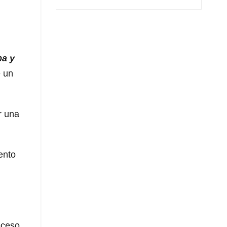
a y
e un
r una
ento
oceso