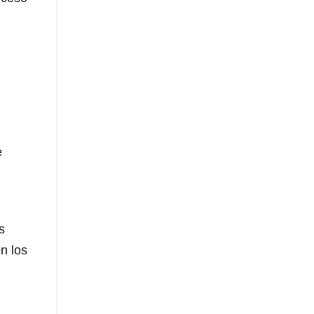
e
s
n los