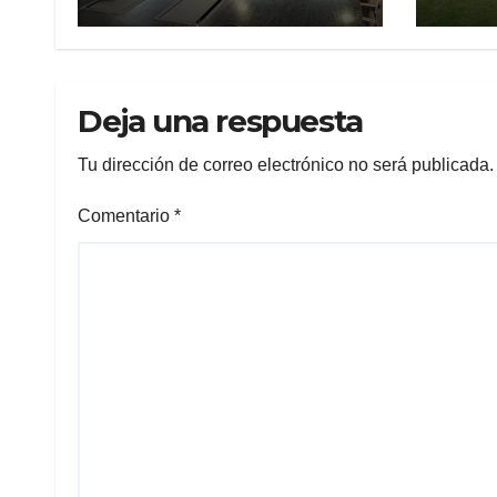
JUDICATURA
PRO
SEL
REP
ECU
EXP
Deja una respuesta
EDU
NAS
Tu dirección de correo electrónico no será publicada.
Comentario
*