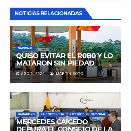
NOTICIAS RELACIONADAS
NACIONAL
QUISO EVITAR EL R0B0 Y LO
MATARON SIN PIEDAD
AGO 6, 2026
MARTIN SOTO
BABAHOYO
LA ENTREVISTA
LOS RÍOS
NACIONAL
MERCEDES CAICEDO
DEPURA EL CONSEJO DE LA