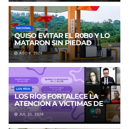
LA MORGUE
NACIONAL
QUISO EVITAR EL R0B0 Y LO
MATARON SIN PIEDAD
AGO 6, 2026
LOS RÍOS
LOS RÍOS FORTALECE LA
ATENCIÓN A VÍCTIMAS DE
VIOLENCIA DE GÉNERO
JUL 31, 2026
PARA EVITAR LA
REVICTIMIZACIÓN