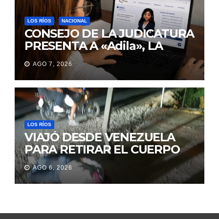
LOS RÍOS
NACIONAL
CONSEJO DE LA JUDICATURA
PRESENTA A «Adila», LA
ASISTENTE VIRTUAL QUE
AGO 7, 2026
ORIENTA A LA CIUDADANÍA
SOBRE TRÁMITES
JUDICIALES
LOS RÍOS
VIAJÓ DESDE VENEZUELA
PARA RETIRAR EL CUERPO
DE SU MARIDO QUE
AGO 6, 2026
PERMANECIÓ SEIS DÍAS EN
LA MORGUE