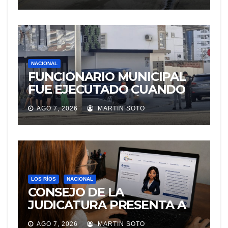
NACIONAL
FUNCIONARIO MUNICIPAL
FUE EJECUTADO CUANDO
IBA A UNA REUNIÓN DE
AGO 7, 2026
MARTIN SOTO
TRABAJO EN MANTA
LOS RÍOS
NACIONAL
CONSEJO DE LA
JUDICATURA PRESENTA A
«Adila», LA ASISTENTE
AGO 7, 2026
MARTIN SOTO