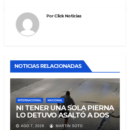
Por
Click Noticias
NOTICIAS RELACIONADAS
INTERNACIONAL
NACIONAL
NI TENER UNA SOLA PIERNA
LO DETUVO ASALTÓ A DOS
MUJERES Y HUYÓ
AGO 7, 2026
MARTIN SOTO
BRINCANDO.