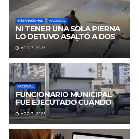
INTERNACIONAL
NACIONAL
NI TENER UNA SOLA PIERNA
LO DETUVO ASALTÓ A DOS
MUJERES Y HUYÓ
AGO 7, 2026
BRINCANDO.
NACIONAL
FUNCIONARIO MUNICIPAL
FUE EJECUTADO CUANDO
IBA A UNA REUNIÓN DE
AGO 7, 2026
TRABAJO EN MANTA