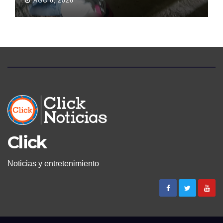
AGO 6, 2026
PERMANECIÓ SEIS DÍAS EN
LA MORGUE
Click
Noticias y entretenimiento