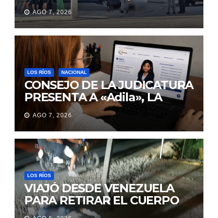
IBA A UNA REUNIÓN DE
AGO 7, 2026
TRABAJO EN MANTA
LOS RÍOS
NACIONAL
CONSEJO DE LA JUDICATURA
PRESENTA A «Adila», LA
ASISTENTE VIRTUAL QUE
AGO 7, 2026
ORIENTA A LA CIUDADANÍA
SOBRE TRÁMITES
JUDICIALES
LOS RÍOS
VIAJÓ DESDE VENEZUELA
PARA RETIRAR EL CUERPO
DE SU MARIDO QUE