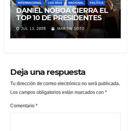
INTERNACIONAL
LOS RÍOS
NACIONAL
POLÍTICA
DANIEL NOBOA CIERRA EL
TOP 10 DE PRESIDENTES
CON MEJOR IMAGEN EN
JUL 13, 2026
MARTIN SOTO
AMÉRICA LATINA
Deja una respuesta
Tu dirección de correo electrónico no será publicada.
Los campos obligatorios están marcados con
*
Comentario
*