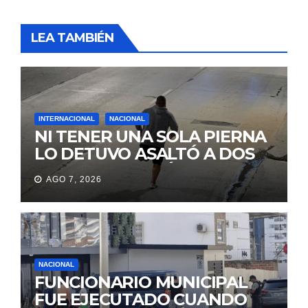
LEA TAMBIÉN
INTERNACIONAL
NACIONAL
NI TENER UNA SOLA PIERNA
LO DETUVO ASALTÓ A DOS
MUJERES Y HUYÓ
AGO 7, 2026
BRINCANDO.
NACIONAL
FUNCIONARIO MUNICIPAL
FUE EJECUTADO CUANDO