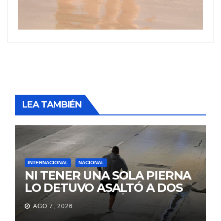
LEA TAMBIÉN
INTERNACIONAL
NACIONAL
NI TENER UNA SOLA PIERNA
LO DETUVO ASALTÓ A DOS
MUJERES Y HUYÓ
AGO 7, 2026
BRINCANDO.