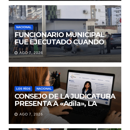
NACIONAL
FUNCIONARIO MUNICIPAL
FUE EJECUTADO CUANDO
IBA A UNA REUNIÓN DE
AGO 7, 2026
TRABAJO EN MANTA
LOS RÍOS
NACIONAL
CONSEJO DE LA JUDICATURA
PRESENTA A «Adila», LA
ASISTENTE VIRTUAL QUE
AGO 7, 2026
ORIENTA A LA CIUDADANÍA
SOBRE TRÁMITES