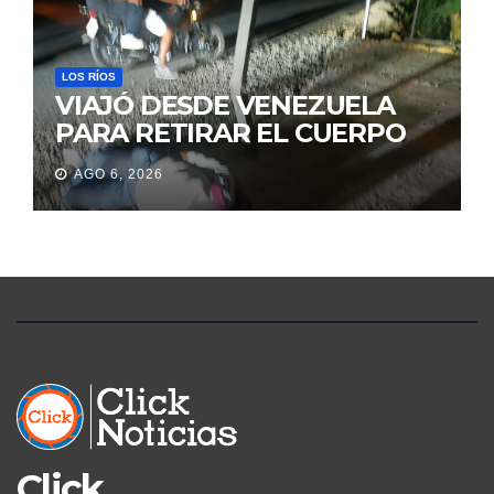
JUDICIALES
LOS RÍOS
VIAJÓ DESDE VENEZUELA
PARA RETIRAR EL CUERPO
DE SU MARIDO QUE
AGO 6, 2026
PERMANECIÓ SEIS DÍAS EN
LA MORGUE
Click