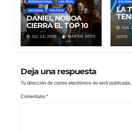
INTERNACIONAL
LOS RÍOS
NACIONA
LA 
NACIONAL
POLÍTICA
TEN
DANIEL NOBOA
PAR
CIERRA EL TOP 10
JUN 
A L
DE PRESIDENTES
JUL 13, 2026
MARTIN SOTO
CIU
SOTO
CON MEJOR
ANT
IMAGEN EN
PAR
AMÉRICA LATINA
Deja una respuesta
Tu dirección de correo electrónico no será publicada.
Comentario
*