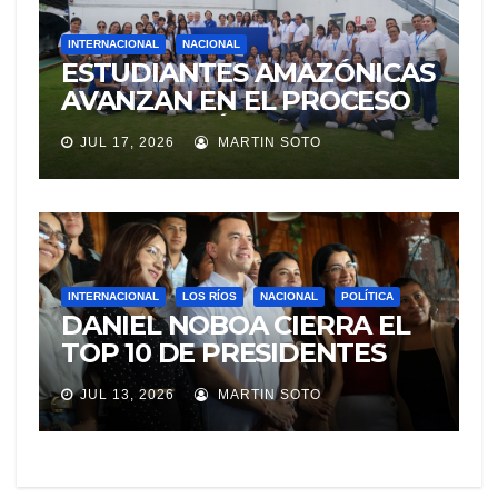
INTERNACIONAL
NACIONAL
ESTUDIANTES AMAZÓNICAS
AVANZAN EN EL PROCESO
DE SELECCIÓN PARA
JUL 17, 2026
MARTIN SOTO
REPRESENTAR A ECUADOR
EN EXPERIENCIA
EDUCATIVA DE LA NASA
INTERNACIONAL
LOS RÍOS
NACIONAL
POLÍTICA
DANIEL NOBOA CIERRA EL
TOP 10 DE PRESIDENTES
CON MEJOR IMAGEN EN
JUL 13, 2026
MARTIN SOTO
AMÉRICA LATINA