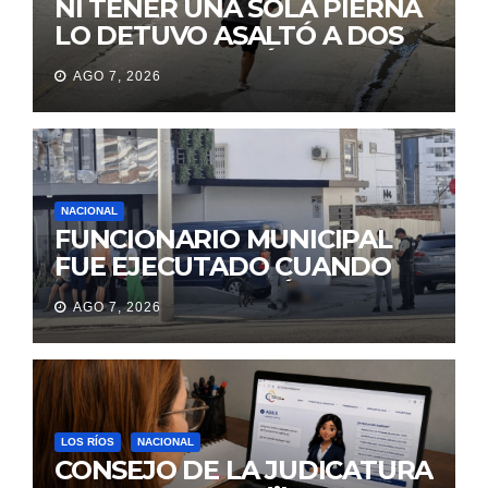
NI TENER UNA SOLA PIERNA
LO DETUVO ASALTÓ A DOS
MUJERES Y HUYÓ
AGO 7, 2026
BRINCANDO.
NACIONAL
FUNCIONARIO MUNICIPAL
FUE EJECUTADO CUANDO
IBA A UNA REUNIÓN DE
AGO 7, 2026
TRABAJO EN MANTA
LOS RÍOS
NACIONAL
CONSEJO DE LA JUDICATURA