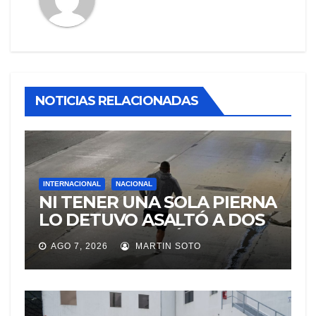
NOTICIAS RELACIONADAS
INTERNACIONAL
NACIONAL
NI TENER UNA SOLA PIERNA
LO DETUVO ASALTÓ A DOS
MUJERES Y HUYÓ
AGO 7, 2026
MARTIN SOTO
BRINCANDO.