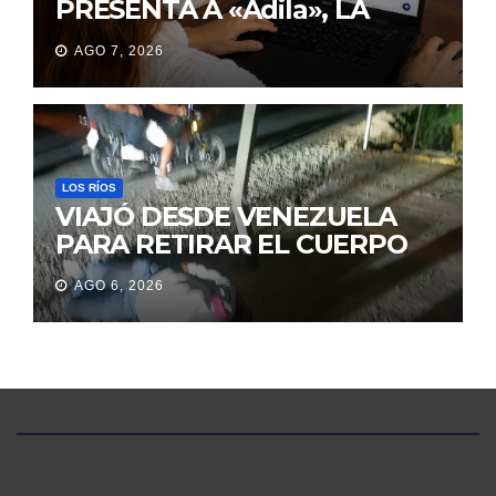
PRESENTA A «Adila», LA
ASISTENTE VIRTUAL QUE
AGO 7, 2026
ORIENTA A LA CIUDADANÍA
SOBRE TRÁMITES
JUDICIALES
LOS RÍOS
VIAJÓ DESDE VENEZUELA
PARA RETIRAR EL CUERPO
DE SU MARIDO QUE
AGO 6, 2026
PERMANECIÓ SEIS DÍAS EN
LA MORGUE