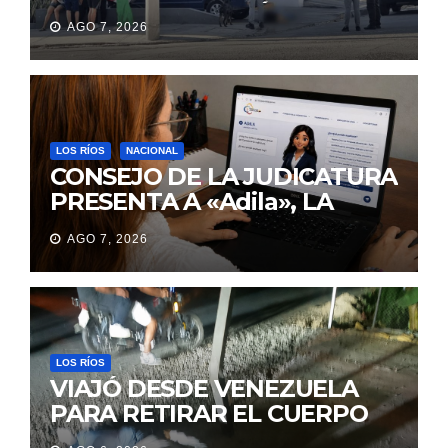
IBA A UNA REUNIÓN DE
AGO 7, 2026
TRABAJO EN MANTA
LOS RÍOS
NACIONAL
CONSEJO DE LA JUDICATURA
PRESENTA A «Adila», LA
ASISTENTE VIRTUAL QUE
AGO 7, 2026
ORIENTA A LA CIUDADANÍA
SOBRE TRÁMITES
JUDICIALES
LOS RÍOS
VIAJÓ DESDE VENEZUELA
PARA RETIRAR EL CUERPO
DE SU MARIDO QUE