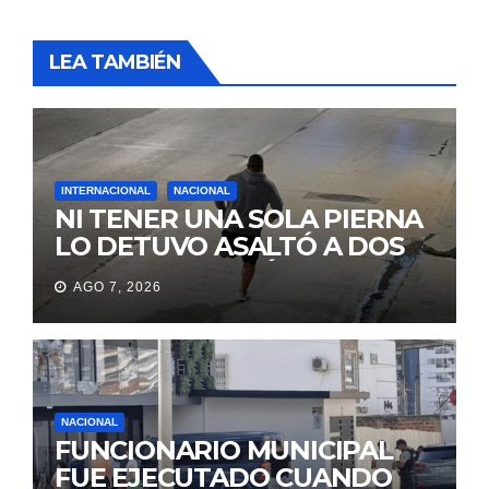
LEA TAMBIÉN
INTERNACIONAL
NACIONAL
NI TENER UNA SOLA PIERNA
LO DETUVO ASALTÓ A DOS
MUJERES Y HUYÓ
AGO 7, 2026
BRINCANDO.
NACIONAL
FUNCIONARIO MUNICIPAL
FUE EJECUTADO CUANDO