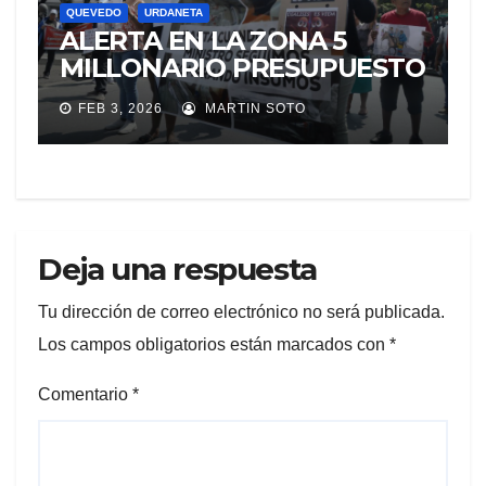
QUEVEDO
URDANETA
ALERTA EN LA ZONA 5
MILLONARIO PRESUPUESTO
A DIALIZADORAS DE SANTA
FEB 3, 2026
MARTIN SOTO
ELENA GENERA
PREOCUPACIÓN
Deja una respuesta
Tu dirección de correo electrónico no será publicada.
Los campos obligatorios están marcados con
*
Comentario
*