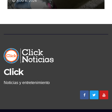
AGO 6, 2026
PERMANECIÓ SEIS DÍAS EN
LA MORGUE
Click
Noticias y entretenimiento