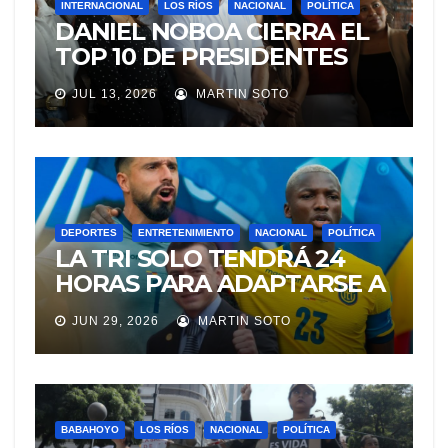
INTERNACIONAL
LOS RÍOS
NACIONAL
POLÍTICA
DANIEL NOBOA CIERRA EL
TOP 10 DE PRESIDENTES
CON MEJOR IMAGEN EN
JUL 13, 2026
MARTIN SOTO
AMÉRICA LATINA
DEPORTES
ENTRETENIMIENTO
NACIONAL
POLÍTICA
LA TRI SOLO TENDRÁ 24
HORAS PARA ADAPTARSE A
LA ALTURA DE CIUDAD DE
JUN 29, 2026
MARTIN SOTO
MÉXICO ANTES DEL
PARTIDO
BABAHOYO
LOS RÍOS
NACIONAL
POLÍTICA