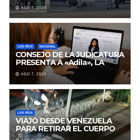
IBA A UNA REUNIÓN DE
AGO 7, 2026
TRABAJO EN MANTA
LOS RÍOS
NACIONAL
CONSEJO DE LA JUDICATURA
PRESENTA A «Adila», LA
ASISTENTE VIRTUAL QUE
AGO 7, 2026
ORIENTA A LA CIUDADANÍA
SOBRE TRÁMITES
JUDICIALES
LOS RÍOS
VIAJÓ DESDE VENEZUELA
PARA RETIRAR EL CUERPO
DE SU MARIDO QUE