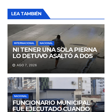
LEA TAMBIÉN
INTERNACIONAL
NACIONAL
NI TENER UNA SOLA PIERNA
LO DETUVO ASALTÓ A DOS
MUJERES Y HUYÓ
AGO 7, 2026
BRINCANDO.
NACIONAL
FUNCIONARIO MUNICIPAL
FUE EJECUTADO CUANDO