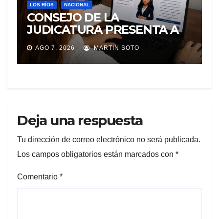
LOS RÍOS
NACIONAL
CONSEJO DE LA
JUDICATURA PRESENTA A
«Adila», LA ASISTENTE
AGO 7, 2026
MARTIN SOTO
VIRTUAL QUE ORIENTA A LA
CIUDADANÍA SOBRE
TRÁMITES JUDICIALES
Deja una respuesta
Tu dirección de correo electrónico no será publicada.
Los campos obligatorios están marcados con
*
Comentario
*