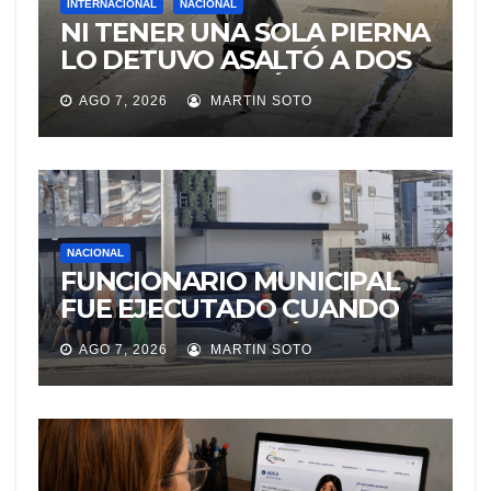
INTERNACIONAL
NACIONAL
NI TENER UNA SOLA PIERNA
LO DETUVO ASALTÓ A DOS
MUJERES Y HUYÓ
AGO 7, 2026
MARTIN SOTO
BRINCANDO.
NACIONAL
FUNCIONARIO MUNICIPAL
FUE EJECUTADO CUANDO
IBA A UNA REUNIÓN DE
AGO 7, 2026
MARTIN SOTO
TRABAJO EN MANTA