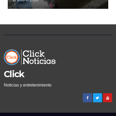
AGO 6, 2026
PERMANECIÓ SEIS DÍAS EN
LA MORGUE
Click
Noticias y entretenimiento