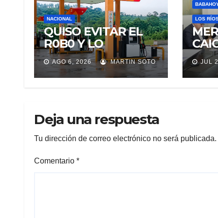
BABAHO
NACIONAL
LOS RÍO
QUISO EVITAR EL
MER
R0B0 Y LO
CAI
MATARON SIN
EL 
AGO 6, 2026
MARTIN SOTO
JUL 2
PIEDAD
JUD
Deja una respuesta
Tu dirección de correo electrónico no será publicada.
Comentario
*