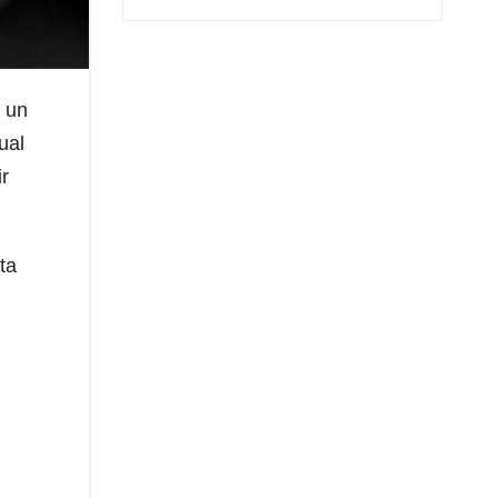
n un
ual
ir
ta