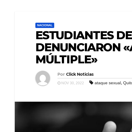
NACIONAL
ESTUDIANTES DE
DENUNCIARON «
MÚLTIPLE»
Por
Click Noticias
,
ataque sexual
Quit
NOV 30, 2022