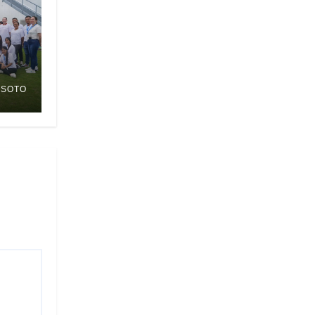
 SOTO
A
A
LA