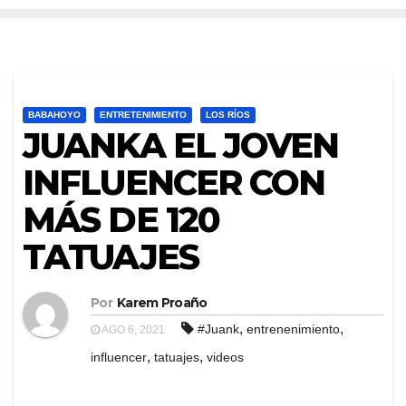
BABAHOYO
ENTRETENIMIENTO
LOS RÍOS
JUANKA EL JOVEN
INFLUENCER CON
MÁS DE 120
TATUAJES
Por
Karem Proaño
,
,
#Juank
entrenenimiento
AGO 6, 2021
,
,
influencer
tatuajes
videos