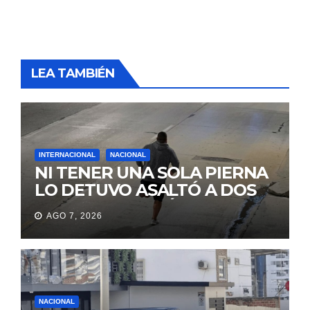
LEA TAMBIÉN
INTERNACIONAL
NACIONAL
NI TENER UNA SOLA PIERNA
LO DETUVO ASALTÓ A DOS
MUJERES Y HUYÓ
AGO 7, 2026
BRINCANDO.
NACIONAL