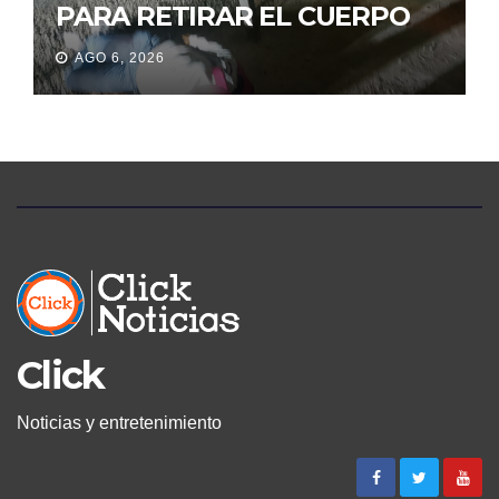
PARA RETIRAR EL CUERPO
DE SU MARIDO QUE
AGO 6, 2026
PERMANECIÓ SEIS DÍAS EN
LA MORGUE
Click
Noticias y entretenimiento