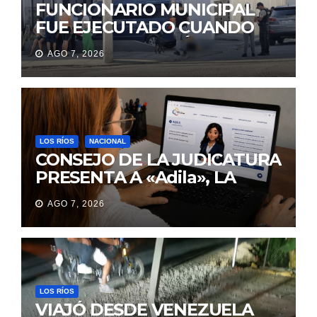
FUNCIONARIO MUNICIPAL
FUE EJECUTADO CUANDO
IBA A UNA REUNIÓN DE
AGO 7, 2026
TRABAJO EN MANTA
LOS RÍOS
NACIONAL
CONSEJO DE LA JUDICATURA
PRESENTA A «Adila», LA
ASISTENTE VIRTUAL QUE
AGO 7, 2026
ORIENTA A LA CIUDADANÍA
SOBRE TRÁMITES
JUDICIALES
LOS RÍOS
VIAJÓ DESDE VENEZUELA