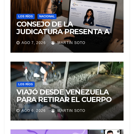
LOS RÍOS
NACIONAL
CONSEJO DE LA
JUDICATURA PRESENTA A
«Adila», LA ASISTENTE
AGO 7, 2026
MARTIN SOTO
VIRTUAL QUE ORIENTA A LA
CIUDADANÍA SOBRE
TRÁMITES JUDICIALES
LOS RÍOS
VIAJÓ DESDE VENEZUELA
PARA RETIRAR EL CUERPO
DE SU MARIDO QUE
AGO 6, 2026
MARTIN SOTO
PERMANECIÓ SEIS DÍAS EN
LA MORGUE