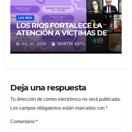
LOS RÍOS
LOS RÍOS FORTALECE LA
ATENCIÓN A VÍCTIMAS DE
VIOLENCIA DE GÉNERO
JUL 31, 2026
MARTIN SOTO
PARA EVITAR LA
REVICTIMIZACIÓN
Deja una respuesta
Tu dirección de correo electrónico no será publicada.
Los campos obligatorios están marcados con
*
Comentario
*