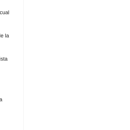
cual
e la
ista
a