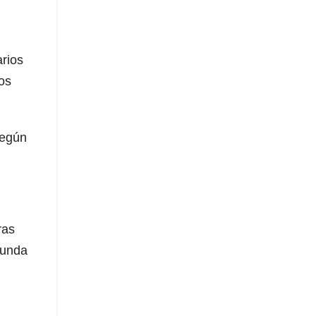
arios
os
según
ras
gunda