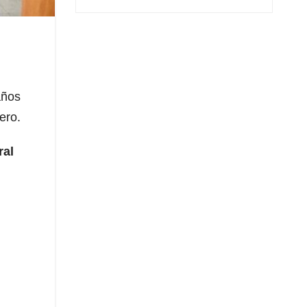
años
ero.
ral