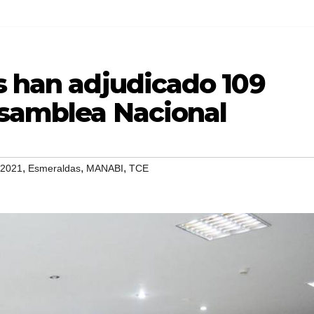
s han adjudicado 109
Asamblea Nacional
,
,
,
2021
Esmeraldas
MANABI
TCE