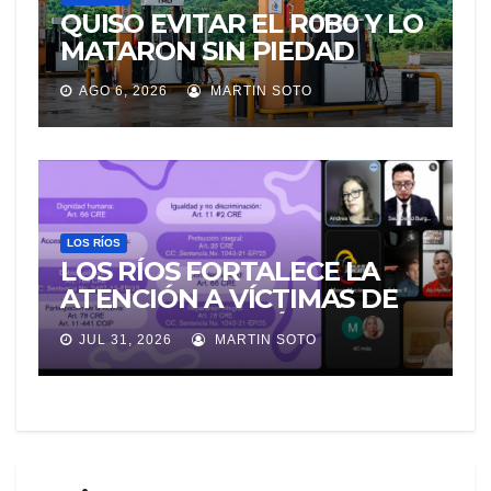
QUISO EVITAR EL R0B0 Y LO
MATARON SIN PIEDAD
AGO 6, 2026
MARTIN SOTO
LOS RÍOS
LOS RÍOS FORTALECE LA
ATENCIÓN A VÍCTIMAS DE
VIOLENCIA DE GÉNERO
JUL 31, 2026
MARTIN SOTO
PARA EVITAR LA
REVICTIMIZACIÓN