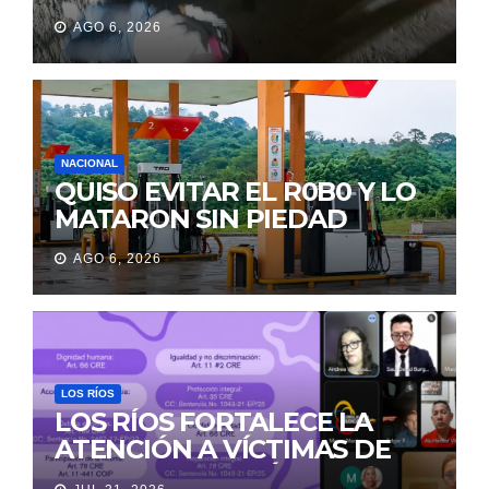
DE SU MARIDO QUE
AGO 6, 2026
PERMANECIÓ SEIS DÍAS EN
LA MORGUE
NACIONAL
QUISO EVITAR EL R0B0 Y LO
MATARON SIN PIEDAD
AGO 6, 2026
LOS RÍOS
LOS RÍOS FORTALECE LA
ATENCIÓN A VÍCTIMAS DE
VIOLENCIA DE GÉNERO