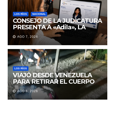
LOS RÍOS
NACIONAL
CONSEJO DE LA JUDICATURA
PRESENTA A «Adila», LA
ASISTENTE VIRTUAL QUE
AGO 7, 2026
ORIENTA A LA CIUDADANÍA
SOBRE TRÁMITES
JUDICIALES
LOS RÍOS
VIAJÓ DESDE VENEZUELA
PARA RETIRAR EL CUERPO
DE SU MARIDO QUE
AGO 6, 2026
PERMANECIÓ SEIS DÍAS EN
LA MORGUE