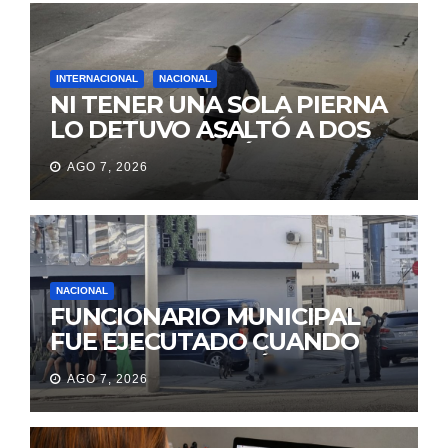
INTERNACIONAL
NACIONAL
NI TENER UNA SOLA PIERNA
LO DETUVO ASALTÓ A DOS
MUJERES Y HUYÓ
AGO 7, 2026
BRINCANDO.
NACIONAL
FUNCIONARIO MUNICIPAL
FUE EJECUTADO CUANDO
IBA A UNA REUNIÓN DE
AGO 7, 2026
TRABAJO EN MANTA