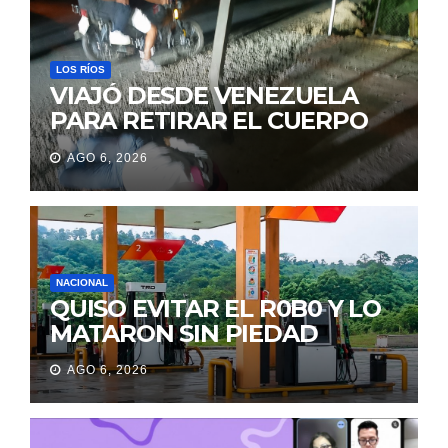
LOS RÍOS
VIAJÓ DESDE VENEZUELA
PARA RETIRAR EL CUERPO
DE SU MARIDO QUE
AGO 6, 2026
PERMANECIÓ SEIS DÍAS EN
LA MORGUE
NACIONAL
QUISO EVITAR EL R0B0 Y LO
MATARON SIN PIEDAD
AGO 6, 2026