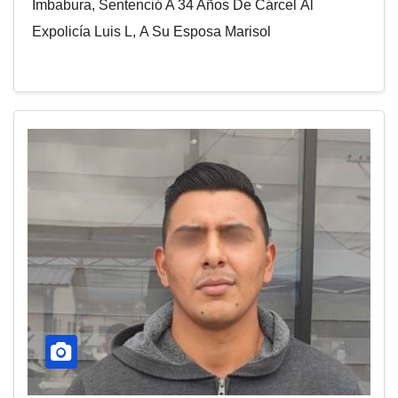
Imbabura, Sentenció A 34 Años De Cárcel Al
Expolicía Luis L, A Su Esposa Marisol