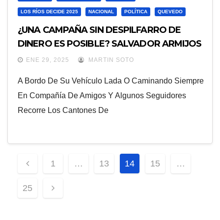
LOS RÍOS DECIDE 2025
NACIONAL
POLÍTICA
QUEVEDO
¿UNA CAMPAÑA SIN DESPILFARRO DE
DINERO ES POSIBLE? SALVADOR ARMIJOS
SABE COMO HACERLO
ENE 29, 2025
MARTIN SOTO
A Bordo De Su Vehículo Lada O Caminando Siempre
En Compañía De Amigos Y Algunos Seguidores
Recorre Los Cantones De
Paginación
1
…
13
14
15
…
De
25
Entradas