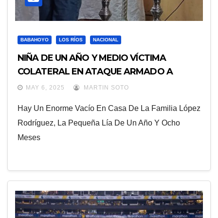
BABAHOYO
LOS RÍOS
NACIONAL
NIÑA DE UN AÑO Y MEDIO VÍCTIMA
COLATERAL EN ATAQUE ARMADO A
VELORIO
MAY 6, 2025
MARTIN SOTO
Hay Un Enorme Vacío En Casa De La Familia López
Rodríguez, La Pequeña Lía De Un Año Y Ocho
Meses