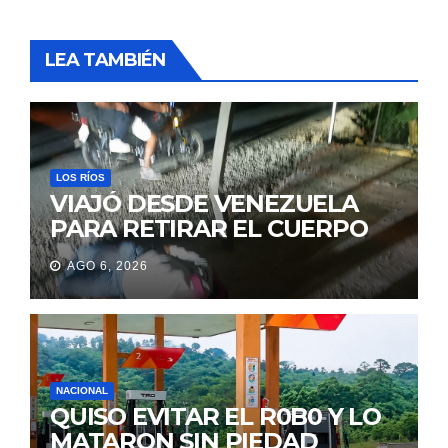
LEA TAMBIÉN
LOS RÍOS
VIAJÓ DESDE VENEZUELA
PARA RETIRAR EL CUERPO
DE SU MARIDO QUE
AGO 6, 2026
PERMANECIÓ SEIS DÍAS EN
LA MORGUE
NACIONAL
QUISO EVITAR EL R0B0 Y LO
MATARON SIN PIEDAD