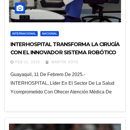
INTERNACIONAL
NACIONAL
INTERHOSPITAL TRANSFORMA LA CIRUGÍA
CON EL INNOVADOR SISTEMA ROBÓTICO
QUIRÚRGICO SSI MANTRA
FEB 11, 2025
MARTIN SOTO
Guayaquil, 11 De Febrero De 2025.-
INTERHOSPITAL, Líder En El Sector De La Salud
Ycomprometido Con Ofrecer Atención Médica De