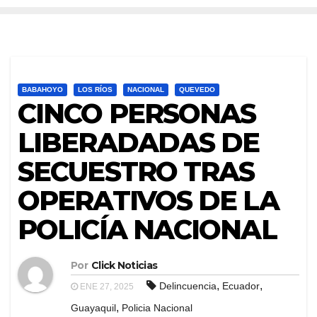
BABAHOYO
LOS RÍOS
NACIONAL
QUEVEDO
CINCO PERSONAS
LIBERADADAS DE
SECUESTRO TRAS
OPERATIVOS DE LA
POLICÍA NACIONAL
Por
Click Noticias
,
,
Delincuencia
Ecuador
ENE 27, 2025
,
Guayaquil
Policia Nacional