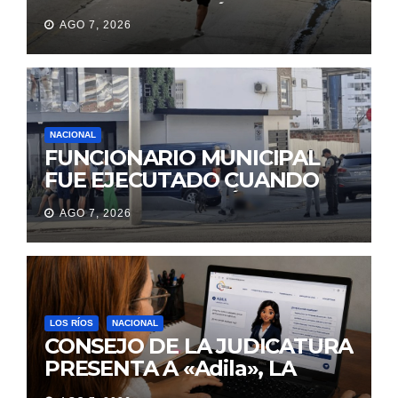
MUJERES Y HUYÓ
AGO 7, 2026
BRINCANDO.
NACIONAL
FUNCIONARIO MUNICIPAL
FUE EJECUTADO CUANDO
IBA A UNA REUNIÓN DE
AGO 7, 2026
TRABAJO EN MANTA
LOS RÍOS
NACIONAL
CONSEJO DE LA JUDICATURA
PRESENTA A «Adila», LA
ASISTENTE VIRTUAL QUE