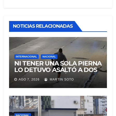
NOTICIAS RELACIONADAS
INTERNACIONAL
NACIONAL
NI TENER UNA SOLA PIERNA
LO DETUVO ASALTÓ A DOS
MUJERES Y HUYÓ
AGO 7, 2026
MARTIN SOTO
BRINCANDO.
NACIONAL