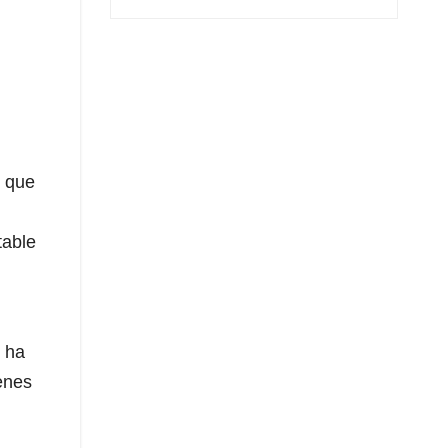
o que
table
e ha
ienes