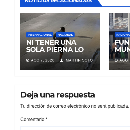
NOTICIAS RELACIONADAS
INTERNACIONAL
NACIONAL
NACIONA
NI TENER UNA
FUN
SOLA PIERNA LO
MUN
DETUVO ASALTÓ A
EJE
AGO 7, 2026
MARTIN SOTO
AGO 
DOS MUJERES Y
CUA
HUYÓ BRINCANDO.
REU
TRA
MA
Deja una respuesta
Tu dirección de correo electrónico no será publicada.
Comentario
*