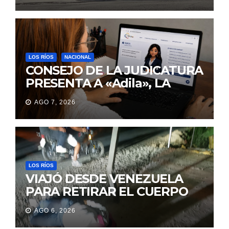
TRABAJO EN MANTA
LOS RÍOS
NACIONAL
CONSEJO DE LA JUDICATURA
PRESENTA A «Adila», LA
ASISTENTE VIRTUAL QUE
AGO 7, 2026
ORIENTA A LA CIUDADANÍA
SOBRE TRÁMITES
JUDICIALES
LOS RÍOS
VIAJÓ DESDE VENEZUELA
PARA RETIRAR EL CUERPO
DE SU MARIDO QUE
AGO 6, 2026
PERMANECIÓ SEIS DÍAS EN