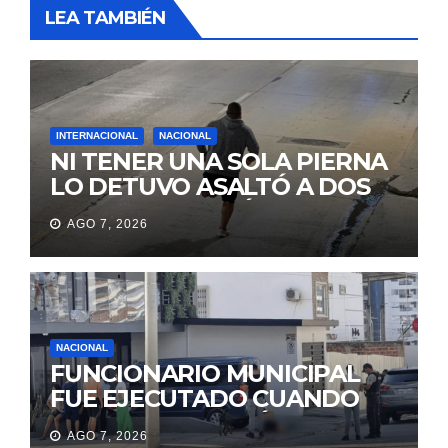
LEA TAMBIÉN
INTERNACIONAL
NACIONAL
NI TENER UNA SOLA PIERNA
LO DETUVO ASALTÓ A DOS
MUJERES Y HUYÓ
AGO 7, 2026
BRINCANDO.
NACIONAL
FUNCIONARIO MUNICIPAL
FUE EJECUTADO CUANDO
IBA A UNA REUNIÓN DE
AGO 7, 2026