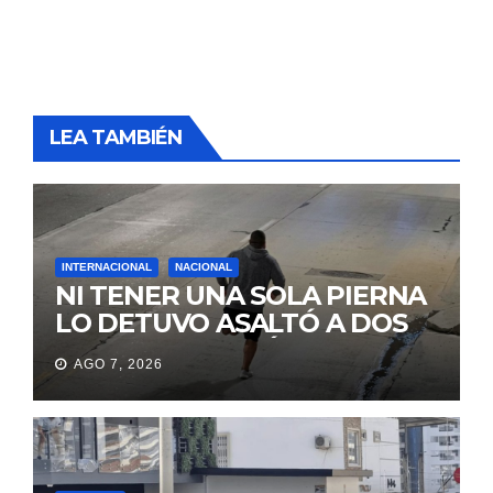
LEA TAMBIÉN
INTERNACIONAL
NACIONAL
NI TENER UNA SOLA PIERNA
LO DETUVO ASALTÓ A DOS
MUJERES Y HUYÓ
AGO 7, 2026
BRINCANDO.