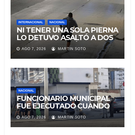
INTERNACIONAL
NACIONAL
NI TENER UNA SOLA PIERNA
LO DETUVO ASALTÓ A DOS
MUJERES Y HUYÓ
AGO 7, 2026
MARTIN SOTO
BRINCANDO.
NACIONAL
FUNCIONARIO MUNICIPAL
FUE EJECUTADO CUANDO
IBA A UNA REUNIÓN DE
AGO 7, 2026
MARTIN SOTO
TRABAJO EN MANTA