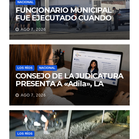
NACIONAL
FUNCIONARIO MUNICIPAL
FUE EJECUTADO CUANDO
IBA A UNA REUNIÓN DE
AGO 7, 2026
TRABAJO EN MANTA
LOS RÍOS
NACIONAL
CONSEJO DE LA JUDICATURA
PRESENTA A «Adila», LA
ASISTENTE VIRTUAL QUE
AGO 7, 2026
ORIENTA A LA CIUDADANÍA
SOBRE TRÁMITES
JUDICIALES
LOS RÍOS