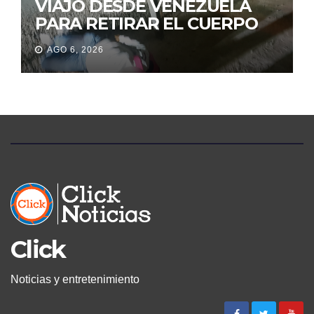
VIAJÓ DESDE VENEZUELA
PARA RETIRAR EL CUERPO
DE SU MARIDO QUE
AGO 6, 2026
PERMANECIÓ SEIS DÍAS EN
LA MORGUE
Click
Noticias y entretenimiento