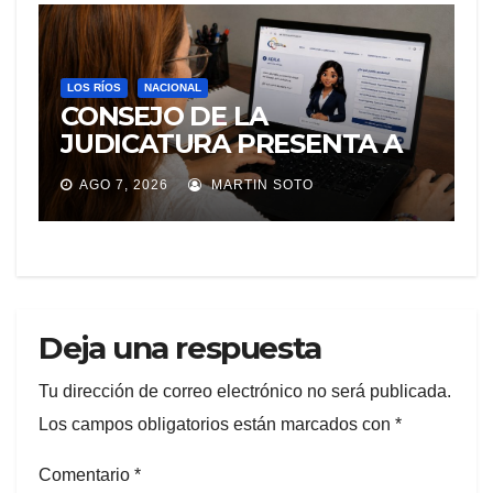
LOS RÍOS
NACIONAL
CONSEJO DE LA
JUDICATURA PRESENTA A
«Adila», LA ASISTENTE
AGO 7, 2026
MARTIN SOTO
VIRTUAL QUE ORIENTA A LA
CIUDADANÍA SOBRE
TRÁMITES JUDICIALES
Deja una respuesta
Tu dirección de correo electrónico no será publicada.
Los campos obligatorios están marcados con
*
Comentario
*