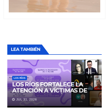
LEA TAMBIÉN
LOS RÍOS
LOS RÍOS FORTALECE LA
ATENCIÓN A VÍCTIMAS DE
VIOLENCIA DE GÉNERO
JUL 31, 2026
PARA EVITAR LA
REVICTIMIZACIÓN