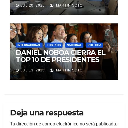
JUDICATURA
JUL 20, 2026
MARTIN SOTO
INTERNACIONAL
LOS RÍOS
NACIONAL
POLÍTICA
DANIEL NOBOA CIERRA EL
TOP 10 DE PRESIDENTES
CON MEJOR IMAGEN EN
JUL 13, 2026
MARTIN SOTO
AMÉRICA LATINA
Deja una respuesta
Tu dirección de correo electrónico no será publicada.