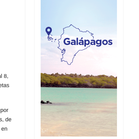
l 8,
etas
 por
s, de
 en