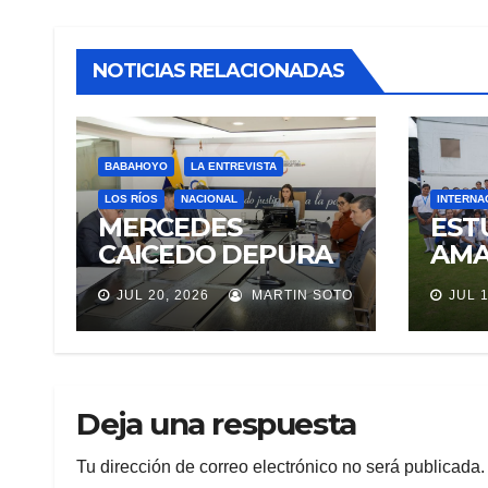
NOTICIAS RELACIONADAS
BABAHOYO
LA ENTREVISTA
LOS RÍOS
NACIONAL
INTERNA
MERCEDES
EST
CAICEDO DEPURA
AMA
EL CONSEJO DE LA
AVA
JUL 20, 2026
MARTIN SOTO
JUL 1
JUDICATURA
PRO
SEL
REP
ECU
EXP
Deja una respuesta
EDU
NAS
Tu dirección de correo electrónico no será publicada.