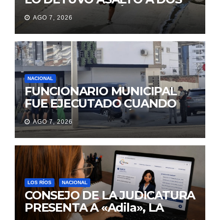
MUJERES Y HUYÓ
AGO 7, 2026
BRINCANDO.
NACIONAL
FUNCIONARIO MUNICIPAL
FUE EJECUTADO CUANDO
IBA A UNA REUNIÓN DE
AGO 7, 2026
TRABAJO EN MANTA
LOS RÍOS
NACIONAL
CONSEJO DE LA JUDICATURA
PRESENTA A «Adila», LA
ASISTENTE VIRTUAL QUE