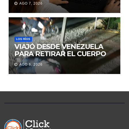
AGO 7, 2026
ORIENTA A LA CIUDADANÍA
SOBRE TRÁMITES
JUDICIALES
LOS RÍOS
VIAJÓ DESDE VENEZUELA
PARA RETIRAR EL CUERPO
DE SU MARIDO QUE
AGO 6, 2026
PERMANECIÓ SEIS DÍAS EN
LA MORGUE