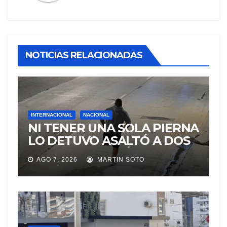
NOTICIAS RELACIONADAS
INTERNACIONAL
NACIONAL
NI TENER UNA SOLA PIERNA
LO DETUVO ASALTÓ A DOS
MUJERES Y HUYÓ
AGO 7, 2026
MARTIN SOTO
BRINCANDO.