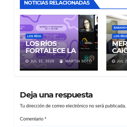
NOTICIAS RELACIONADAS
BABAHO
LOS RÍOS
LOS RÍO
LOS RÍOS
MER
FORTALECE LA
CAI
ATENCIÓN A
EL 
JUL 31, 2026
MARTIN SOTO
JUL 2
VÍCTIMAS DE
JUD
VIOLENCIA DE
GÉNERO PARA
EVITAR LA
REVICTIMIZACIÓN
Deja una respuesta
Tu dirección de correo electrónico no será publicada.
Comentario
*