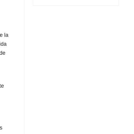
e la
ida
 de
te
s