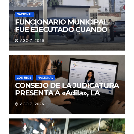
NACIONAL
FUNCIONARIO MUNICIPAL
FUE EJECUTADO CUANDO
IBA A UNA REUNIÓN DE
AGO 7, 2026
TRABAJO EN MANTA
LOS RÍOS
NACIONAL
CONSEJO DE LA JUDICATURA
PRESENTA A «Adila», LA
ASISTENTE VIRTUAL QUE
AGO 7, 2026
ORIENTA A LA CIUDADANÍA
SOBRE TRÁMITES
JUDICIALES