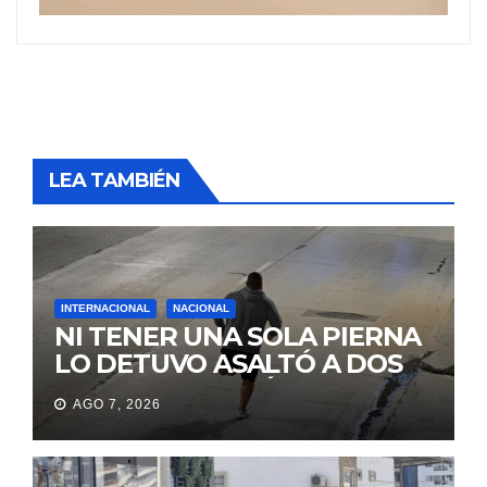
LEA TAMBIÉN
INTERNACIONAL
NACIONAL
NI TENER UNA SOLA PIERNA
LO DETUVO ASALTÓ A DOS
MUJERES Y HUYÓ
AGO 7, 2026
BRINCANDO.