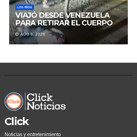
LOS RÍOS
VIAJÓ DESDE VENEZUELA
PARA RETIRAR EL CUERPO
DE SU MARIDO QUE
AGO 6, 2026
PERMANECIÓ SEIS DÍAS EN
LA MORGUE
Click
Noticias y entretenimiento