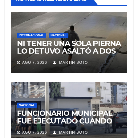
INTERNACIONAL
NACIONAL
NI TENER UNA SOLA PIERNA
LO DETUVO ASALTÓ A DOS
MUJERES Y HUYÓ
AGO 7, 2026
MARTIN SOTO
BRINCANDO.
NACIONAL
FUNCIONARIO MUNICIPAL
FUE EJECUTADO CUANDO
IBA A UNA REUNIÓN DE
AGO 7, 2026
MARTIN SOTO
TRABAJO EN MANTA