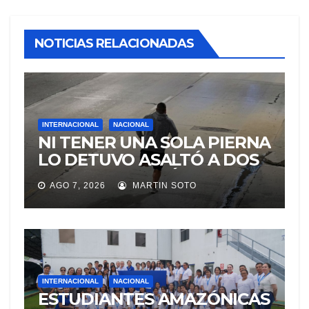
NOTICIAS RELACIONADAS
INTERNACIONAL
NACIONAL
NI TENER UNA SOLA PIERNA
LO DETUVO ASALTÓ A DOS
MUJERES Y HUYÓ
AGO 7, 2026
MARTIN SOTO
BRINCANDO.
INTERNACIONAL
NACIONAL
ESTUDIANTES AMAZÓNICAS