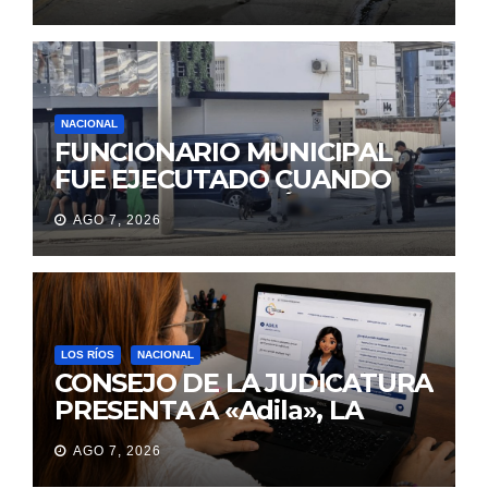
BRINCANDO.
NACIONAL
FUNCIONARIO MUNICIPAL
FUE EJECUTADO CUANDO
IBA A UNA REUNIÓN DE
AGO 7, 2026
TRABAJO EN MANTA
LOS RÍOS
NACIONAL
CONSEJO DE LA JUDICATURA
PRESENTA A «Adila», LA
ASISTENTE VIRTUAL QUE
AGO 7, 2026
ORIENTA A LA CIUDADANÍA