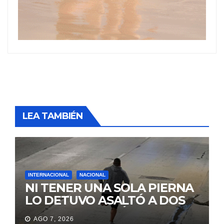
LEA TAMBIÉN
INTERNACIONAL
NACIONAL
NI TENER UNA SOLA PIERNA
LO DETUVO ASALTÓ A DOS
MUJERES Y HUYÓ
AGO 7, 2026