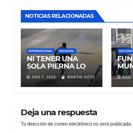
NOTICIAS RELACIONADAS
INTERNACIONAL
NACIONAL
NACIONA
NI TENER UNA
FUN
SOLA PIERNA LO
MUN
DETUVO ASALTÓ A
EJE
AGO 7, 2026
MARTIN SOTO
AGO 
DOS MUJERES Y
CUA
HUYÓ BRINCANDO.
REU
TRA
MA
Deja una respuesta
Tu dirección de correo electrónico no será publicada.