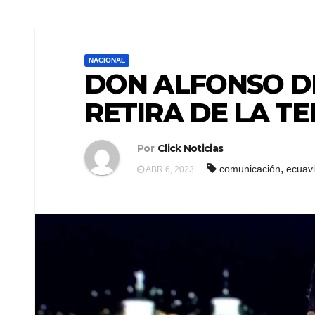
NACIONAL
DON ALFONSO D
RETIRA DE LA TE
Por
Click Noticias
,
comunicación
ecuav
ABR 6, 2023