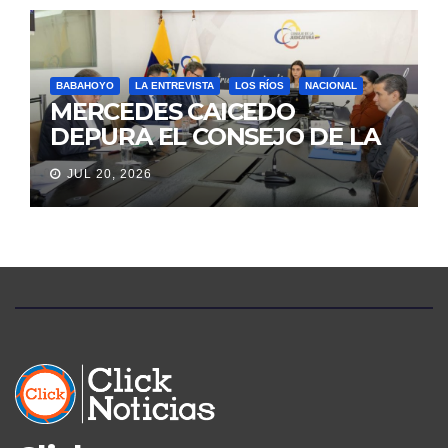
BABAHOYO
LA ENTREVISTA
LOS RÍOS
NACIONAL
MERCEDES CAICEDO
DEPURA EL CONSEJO DE LA
JUDICATURA
JUL 20, 2026