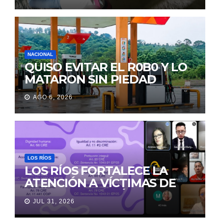
LA MORGUE
NACIONAL
QUISO EVITAR EL R0B0 Y LO
MATARON SIN PIEDAD
AGO 6, 2026
LOS RÍOS
LOS RÍOS FORTALECE LA
ATENCIÓN A VÍCTIMAS DE
VIOLENCIA DE GÉNERO
JUL 31, 2026
PARA EVITAR LA
REVICTIMIZACIÓN