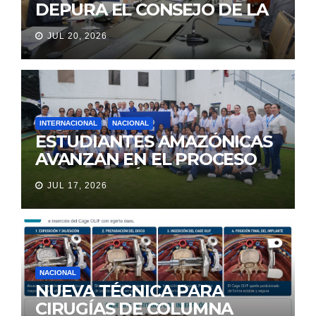
DEPURA EL CONSEJO DE LA
JUDICATURA
JUL 20, 2026
INTERNACIONAL
NACIONAL
ESTUDIANTES AMAZÓNICAS
AVANZAN EN EL PROCESO
DE SELECCIÓN PARA
JUL 17, 2026
REPRESENTAR A ECUADOR
EN EXPERIENCIA EDUCATIVA
DE LA NASA
NACIONAL
NUEVA TÉCNICA PARA
CIRUGÍAS DE COLUMNA