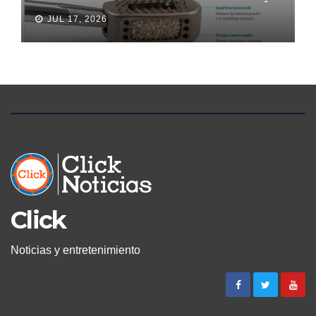
LLEGA A ECUADOR Y AMPLÍA
JUL 17, 2026
LAS OPCIONES PARA
PACIENTES CON DOLOR
LUMBAR
Click
Noticias y entretenimiento