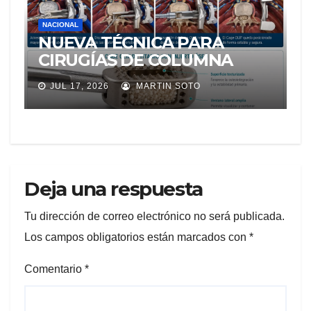
NACIONAL
NUEVA TÉCNICA PARA
CIRUGÍAS DE COLUMNA
LLEGA A ECUADOR Y
JUL 17, 2026
MARTIN SOTO
AMPLÍA LAS OPCIONES
PARA PACIENTES CON
DOLOR LUMBAR
Deja una respuesta
Tu dirección de correo electrónico no será publicada.
Los campos obligatorios están marcados con
*
Comentario
*